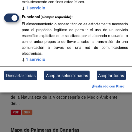
exclusivamente con fines estadísticos.
preliminar...
↓
1
servicio
SHP
PDF
Funcional
(siempre requerido)
El almacenamiento o acceso técnico es estrictamente necesario
Mapa fotovoltaico en superficies antropizadas
para el propósito legítimo de permitir el uso de un servicio
específico explícitamente solicitado por el abonado o usuario, o
Mapa de potencial fotovoltaico en superficies antropizadas
con el único propósito de llevar a cabo la transmisión de una
sin considerar las cubiertas de edificaciones. La tipología
comunicación a través de una red de comunicaciones
de superficies contempla: Balsas y embalses. Parking y...
electrónicas.
↓
1
servicio
PDF
SHP
Descartar todas
Aceptar seleccionadas
Aceptar todas
Modelos de combustible forestales de Canarias
Información sobre modelos de combustible forestales de
¡Realizado con Klaro!
Canarias elaborada por la Dirección General de Protección
de la Naturaleza de la Viceconsejería de Medio Ambiente
del...
PDF
SHP
Mapa de Palmeras de Canarias