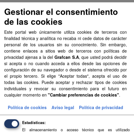
Gestionar el consentimiento
Zonas Especiales de Conservación (ZEC) de
de las cookies
Canarias
Zonas Especiales de Conservación (ZEC) de la Red
Este portal web únicamente utiliza cookies de terceros con
Natura 2000 aprobadas según el Decreto 174/2009, de 29
finalidad técnica y analítica no recaba ni cede datos de carácter
de diciembre (corrección de errores)
personal de los usuarios sin su conocimiento. Sin embargo,
SHP
PDF
contiene enlaces a sitios web de terceros con políticas de
privacidad ajenas a la del
Grafcan S.A
, que usted podrá decidir
si acepta o no cuando acceda a ellos desde las opciones de
Mapa de Cultivos de Canarias
configuración de su navegador o desde el sistema ofrecido por
Mapa de Cultivos de Canarias
el propio tercero. Si elige "Aceptar todas", acepta el uso de
todas las cookies. Puede aceptar y rechazar tipos de cookies
SHP
CSV
PDF
individuales y revocar su consentimiento para el futuro en
cualquier momento en
"Cambiar preferencias de cookies"
.
Actualización del censo de vertidos desde tierra
Política de cookies
Aviso legal
Política de privacidad
al mar (año 2025)
Los artículos 254 y 254 bis del Real Decreto 849/1986, de
Estadísticas
11 de abril, por el que se aprueba el Reglamento del
Dominio Público Hidráulico, que desarrolla los títulos
El almacenamiento o acceso técnico que es utilizado