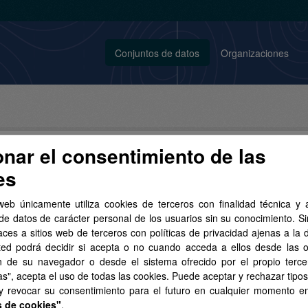
Conjuntos de datos
Organizaciones
onar el consentimiento de las
es
njuntos de datos no encontrados
web únicamente utiliza cookies de terceros con finalidad técnica y a
de datos de carácter personal de los usuarios sin su conocimiento. S
aces a sitios web de terceros con políticas de privacidad ajenas a la 
tos:
SIPU
sipu
PDF
Licencias:
gobcan-aviso-legal
ted podrá decidir si acepta o no cuando acceda a ellos desde las 
n de su navegador o desde el sistema ofrecido por el propio tercer
as", acepta el uso de todas las cookies. Puede aceptar y rechazar tipo
vor intente otra búsqueda.
 y revocar su consentimiento para el futuro en cualquier momento 
s de cookies"
.