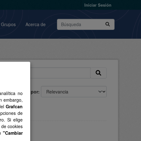
Iniciar Sesión
Grupos
Acerca de
Ordenar por
nalítica no
in embargo,
del
Grafcan
opciones de
o. Si elige
s de cookies
en
"Cambiar