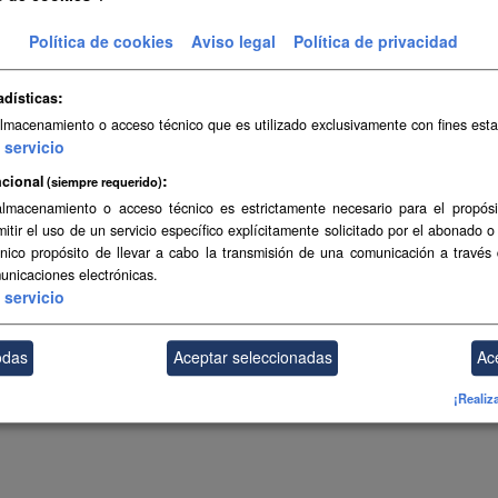
Política de cookies
Aviso legal
Política de privacidad
ambién puede acceder a este registro utilizando los
API
(ver
API Docs
).
adísticas
almacenamiento o acceso técnico que es utilizado exclusivamente con fines esta
servicio
cional
(siempre requerido)
almacenamiento o acceso técnico es estrictamente necesario para el propósi
mitir el uso de un servicio específico explícitamente solicitado por el abonado o
único propósito de llevar a cabo la transmisión de una comunicación a través
unicaciones electrónicas.
servicio
odas
Aceptar seleccionadas
Ac
¡Realiz