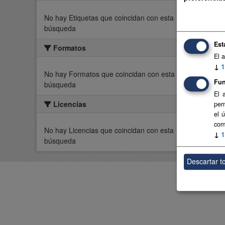
No hay Etiquetas que coincidan con esta
Usted t
búsqueda
Est
Formatos
El 
↓
1
No hay Formatos que coincidan con esta
Fun
búsqueda
El 
Licencias
per
el 
com
No hay Licencias que coincidan con esta
↓
1
búsqueda
Descartar t