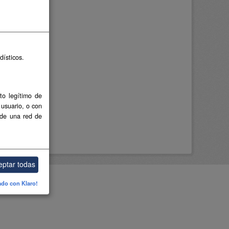
dísticos.
to legítimo de
 usuario, o con
 de una red de
eptar todas
ado con Klaro!