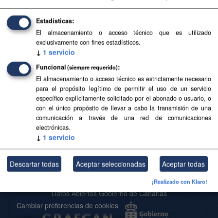
Filtrar Resultados
Estadísticas
El almacenamiento o acceso técnico que es utilizado
exclusivamente con fines estadísticos.
Islas y municipios
↓
1
servicio
Delimitaciones territoriales de islas y municipios. Los
Funcional
(siempre requerido)
límites reflejados carecen de carácter oficial.
El almacenamiento o acceso técnico es estrictamente necesario
SHP
GeoJSON
SVG
para el propósito legítimo de permitir el uso de un servicio
específico explícitamente solicitado por el abonado o usuario, o
con el único propósito de llevar a cabo la transmisión de una
Usted también puede acceder a este registro utilizando los
API
(ver
comunicación a través de una red de comunicaciones
API Docs
).
electrónicas.
↓
1
servicio
Descartar todas
Aceptar seleccionadas
Aceptar todas
Acerca de SITCAN Open Data
Aviso Legal
¡Realizado con Klaro!
Datos Abiertos Gobierno de Canarias
Cambiar preferencias de cookies