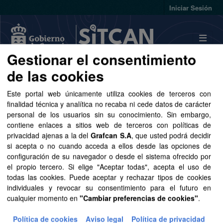
Skip to main content
Iniciar Sesión
Gestionar el consentimiento
de las cookies
Conjuntos de datos
Este portal web únicamente utiliza cookies de terceros con
finalidad técnica y analítica no recaba ni cede datos de carácter
personal de los usuarios sin su conocimiento. Sin embargo,
contiene enlaces a sitios web de terceros con políticas de
privacidad ajenas a la del
Grafcan S.A
, que usted podrá decidir
Ordenar por
si acepta o no cuando acceda a ellos desde las opciones de
configuración de su navegador o desde el sistema ofrecido por
el propio tercero. Si elige "Aceptar todas", acepta el uso de
1 conjunto de datos encontrado
todas las cookies. Puede aceptar y rechazar tipos de cookies
individuales y revocar su consentimiento para el futuro en
cualquier momento en
"Cambiar preferencias de cookies"
.
Formatos:
SVG
Grupos:
Sector público
Organizaciones:
GRAFCAN
Política de cookies
Aviso legal
Política de privacidad