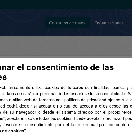
Conjuntos de datos
Organizaciones
onar el consentimiento de las
es
conjunto de datos encontrado
web únicamente utiliza cookies de terceros con finalidad técnica y a
de datos de carácter personal de los usuarios sin su conocimiento. S
aces a sitios web de terceros con políticas de privacidad ajenas a la 
tos:
SpatiaLite
Grupos:
Sector público
Licencias:
ted podrá decidir si acepta o no cuando acceda a ellos desde las 
o Legal del SITCAN
Organizaciones:
GRAFCAN
n de su navegador o desde el sistema ofrecido por el propio tercer
as", acepta el uso de todas las cookies. Puede aceptar y rechazar tipo
 y revocar su consentimiento para el futuro en cualquier momento 
s de cookies"
.
Topográfica a escala 1:5.000 de Canarias (2004-2006)