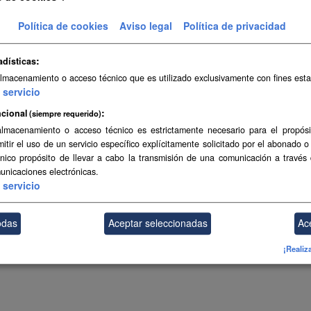
Topográfica a escala 1:5.000 de Canarias (2004-2006)
Política de cookies
Aviso legal
Política de privacidad
SHP
SpatiaLite
adísticas
almacenamiento o acceso técnico que es utilizado exclusivamente con fines esta
ambién puede acceder a este registro utilizando los
API
(ver
API Docs
).
servicio
cional
(siempre requerido)
almacenamiento o acceso técnico es estrictamente necesario para el propósi
mitir el uso de un servicio específico explícitamente solicitado por el abonado o
único propósito de llevar a cabo la transmisión de una comunicación a través
unicaciones electrónicas.
servicio
odas
Aceptar seleccionadas
Ac
¡Realiz