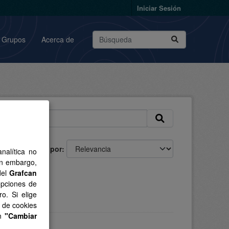
Iniciar Sesión
Grupos
Acerca de
Ordenar por
nalítica no
in embargo,
del
Grafcan
opciones de
o. Si elige
s de cookies
en
"Cambiar