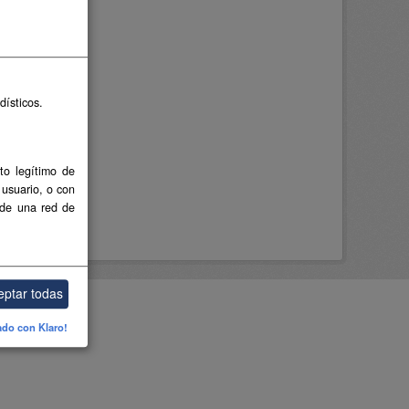
dísticos.
to legítimo de
 usuario, o con
 de una red de
eptar todas
ado con Klaro!