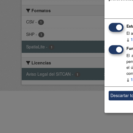
Base 
Formatos
CSV
CSV
-
1
Est
El 
SHP
-
1
Usted t
↓
1
SpatiaLite
-
x
1
Fun
El 
per
Licencias
el 
com
Aviso Legal del SITCAN
-
x
1
↓
1
Descartar t