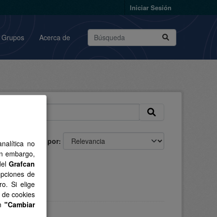
Iniciar Sesión
Grupos
Acerca de
Ordenar por
nalítica no
in embargo,
del
Grafcan
opciones de
o. Si elige
s de cookies
en
"Cambiar