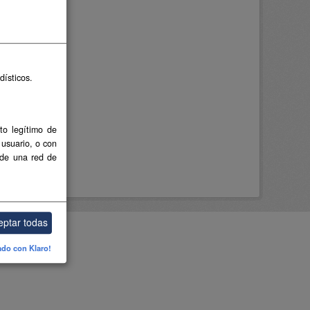
dísticos.
to legítimo de
 usuario, o con
 de una red de
eptar todas
ado con Klaro!