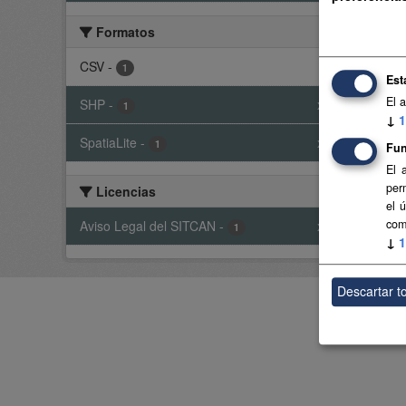
Base 
Formatos
CSV
CSV
-
1
Est
El 
SHP
-
x
1
Usted t
↓
1
SpatiaLite
-
x
1
Fun
El 
per
Licencias
el 
com
Aviso Legal del SITCAN
-
x
1
↓
1
Descartar t