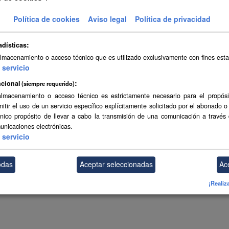
Topográfica a escala 1:5.000 de Canarias (2004-2006)
Política de cookies
Aviso legal
Política de privacidad
SHP
SpatiaLite
adísticas
almacenamiento o acceso técnico que es utilizado exclusivamente con fines esta
ambién puede acceder a este registro utilizando los
API
(ver
API Docs
).
servicio
cional
(siempre requerido)
almacenamiento o acceso técnico es estrictamente necesario para el propósi
mitir el uso de un servicio específico explícitamente solicitado por el abonado o
único propósito de llevar a cabo la transmisión de una comunicación a través
unicaciones electrónicas.
servicio
odas
Aceptar seleccionadas
Ac
¡Realiz