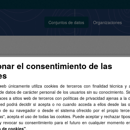
Conjuntos de datos
Organizaciones
onar el consentimiento de las
es
conjunto de datos encontrado
web únicamente utiliza cookies de terceros con finalidad técnica y a
de datos de carácter personal de los usuarios sin su conocimiento. S
aces a sitios web de terceros con políticas de privacidad ajenas a la 
tos:
SpatiaLite
SHP
Etiquetas:
cartografía
Licencias:
ted podrá decidir si acepta o no cuando acceda a ellos desde las 
o Legal del SITCAN
Organizaciones:
GRAFCAN
n de su navegador o desde el sistema ofrecido por el propio tercer
as", acepta el uso de todas las cookies. Puede aceptar y rechazar tipo
 y revocar su consentimiento para el futuro en cualquier momento 
s de cookies"
.
Topográfica a escala 1:5.000 de Canarias (2004-2006)