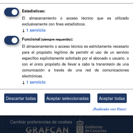
Estadísticas
Base Topográfica a escala 1:5.000 de Canarias
El almacenamiento o acceso técnico que es utilizado
(2004-2006)
exclusivamente con fines estadísticos.
↓
1
servicio
Base Topográfica a escala 1:5.000 de Canarias (2004-
2006)
Funcional
(siempre requerido)
El almacenamiento o acceso técnico es estrictamente necesario
CSV
SHP
SpatiaLite
para el propósito legítimo de permitir el uso de un servicio
específico explícitamente solicitado por el abonado o usuario, o
con el único propósito de llevar a cabo la transmisión de una
Usted también puede acceder a este registro utilizando los
API
(ver
comunicación a través de una red de comunicaciones
API Docs
).
electrónicas.
↓
1
servicio
Descartar todas
Aceptar seleccionadas
Aceptar todas
Acerca de SITCAN Open Data
Aviso Legal
¡Realizado con Klaro!
Datos Abiertos Gobierno de Canarias
Cambiar preferencias de cookies