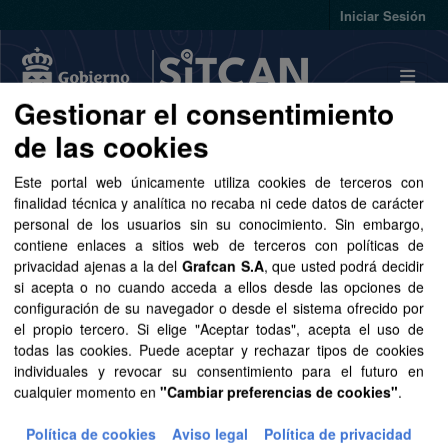
Skip to main content
Iniciar Sesión
Gestionar el consentimiento
de las cookies
Conjuntos de datos
Este portal web únicamente utiliza cookies de terceros con
finalidad técnica y analítica no recaba ni cede datos de carácter
personal de los usuarios sin su conocimiento. Sin embargo,
contiene enlaces a sitios web de terceros con políticas de
privacidad ajenas a la del
Grafcan S.A
, que usted podrá decidir
si acepta o no cuando acceda a ellos desde las opciones de
Ordenar por
configuración de su navegador o desde el sistema ofrecido por
el propio tercero. Si elige "Aceptar todas", acepta el uso de
1 conjunto de datos encontrado
todas las cookies. Puede aceptar y rechazar tipos de cookies
individuales y revocar su consentimiento para el futuro en
cualquier momento en
"Cambiar preferencias de cookies"
.
Formatos:
SpatiaLite
Etiquetas:
cartografía
Política de cookies
Aviso legal
Política de privacidad
Filtrar Resultados