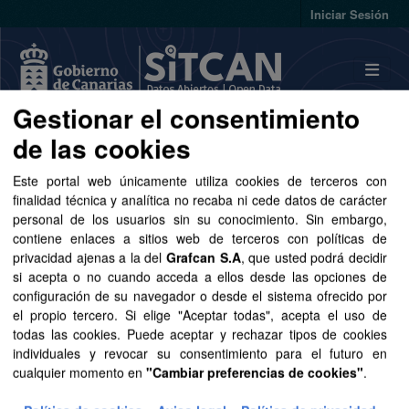
Skip to main content
Iniciar Sesión
Gestionar el consentimiento
de las cookies
Conjuntos de datos
Este portal web únicamente utiliza cookies de terceros con
finalidad técnica y analítica no recaba ni cede datos de carácter
personal de los usuarios sin su conocimiento. Sin embargo,
contiene enlaces a sitios web de terceros con políticas de
privacidad ajenas a la del
Grafcan S.A
, que usted podrá decidir
Ordenar por
si acepta o no cuando acceda a ellos desde las opciones de
configuración de su navegador o desde el sistema ofrecido por
1 conjunto de datos encontrado
el propio tercero. Si elige "Aceptar todas", acepta el uso de
todas las cookies. Puede aceptar y rechazar tipos de cookies
individuales y revocar su consentimiento para el futuro en
Formatos:
SpatiaLite
Etiquetas:
cartografía
cualquier momento en
"Cambiar preferencias de cookies"
.
Licencias:
Aviso Legal del SITCAN