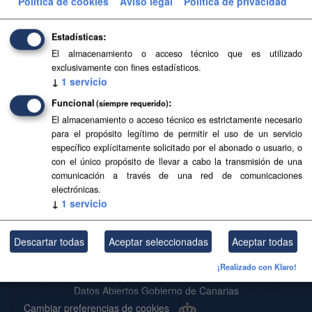
Política de cookies
Aviso legal
Política de privacidad
Filtrar Resultados
Estadísticas
El almacenamiento o acceso técnico que es utilizado
Base Topográfica a escala 1:5.000 de Canarias
exclusivamente con fines estadísticos.
(2004-2006)
↓
1
servicio
Base Topográfica a escala 1:5.000 de Canarias (2004-
Funcional
(siempre requerido)
2006)
El almacenamiento o acceso técnico es estrictamente necesario
para el propósito legítimo de permitir el uso de un servicio
CSV
SHP
SpatiaLite
específico explícitamente solicitado por el abonado o usuario, o
con el único propósito de llevar a cabo la transmisión de una
comunicación a través de una red de comunicaciones
Usted también puede acceder a este registro utilizando los
API
(ver
electrónicas.
API Docs
).
↓
1
servicio
Descartar todas
Aceptar seleccionadas
Aceptar todas
Acerca de SITCAN Open Data
¡Realizado con Klaro!
Aviso Legal
Datos Abiertos Gobierno de Canarias
Cambiar preferencias de cookies