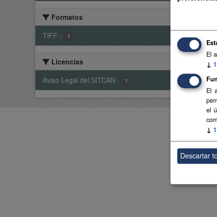
Model
Formatos
TIFF
TIFF
-
x
1
Est
El 
Usted t
Licencias
↓
1
Fun
Aviso Legal del SITCAN
-
x
1
El 
per
el 
com
↓
1
Descartar t