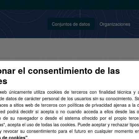
Conjuntos de datos
Organizaciones
onar el consentimiento de las
es
conjunto de datos encontrado
web únicamente utiliza cookies de terceros con finalidad técnica y a
de datos de carácter personal de los usuarios sin su conocimiento. S
aces a sitios web de terceros con políticas de privacidad ajenas a la 
tas:
MDT
Licencias:
Aviso Legal del SITCAN
Formatos:
ted podrá decidir si acepta o no cuando acceda a ellos desde las 
F
n de su navegador o desde el sistema ofrecido por el propio tercer
as", acepta el uso de todas las cookies. Puede aceptar y rechazar tipo
 y revocar su consentimiento para el futuro en cualquier momento 
s de cookies"
.
lo Digital de Terreno (MDT) de 25x25 metros