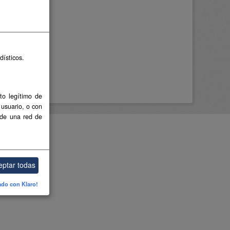
dísticos.
to legítimo de
 usuario, o con
 de una red de
eptar todas
ado con Klaro!