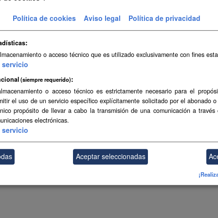
o Digital de Terreno (MDT) de 25x25 metros
Política de cookies
Aviso legal
Política de privacidad
adísticas
almacenamiento o acceso técnico que es utilizado exclusivamente con fines esta
ambién puede acceder a este registro utilizando los
API
(ver
API Docs
).
servicio
cional
(siempre requerido)
almacenamiento o acceso técnico es estrictamente necesario para el propósi
mitir el uso de un servicio específico explícitamente solicitado por el abonado o
único propósito de llevar a cabo la transmisión de una comunicación a través
unicaciones electrónicas.
servicio
odas
Aceptar seleccionadas
Ac
¡Realiz