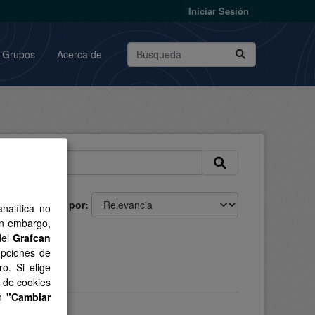
Iniciar Sesión
Grupos
Acerca de
Ordenar por
nalítica no
in embargo,
del
Grafcan
opciones de
o. Si elige
s de cookies
en
"Cambiar