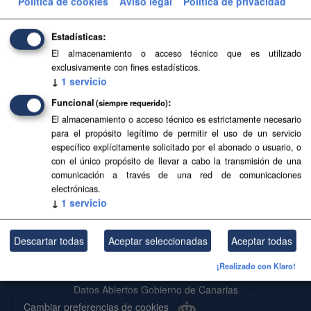
Política de cookies
Aviso legal
Política de privacidad
Filtrar Resultados
Estadísticas
El almacenamiento o acceso técnico que es utilizado
Base Topográfica a escala 1:5.000 de Canarias
exclusivamente con fines estadísticos.
(2004-2006)
↓
1
servicio
Base Topográfica a escala 1:5.000 de Canarias (2004-
Funcional
(siempre requerido)
2006)
El almacenamiento o acceso técnico es estrictamente necesario
para el propósito legítimo de permitir el uso de un servicio
CSV
SHP
SpatiaLite
específico explícitamente solicitado por el abonado o usuario, o
con el único propósito de llevar a cabo la transmisión de una
comunicación a través de una red de comunicaciones
Usted también puede acceder a este registro utilizando los
API
(ver
electrónicas.
API Docs
).
↓
1
servicio
Descartar todas
Aceptar seleccionadas
Aceptar todas
Acerca de SITCAN Open Data
¡Realizado con Klaro!
Aviso Legal
Datos Abiertos Gobierno de Canarias
Cambiar preferencias de cookies