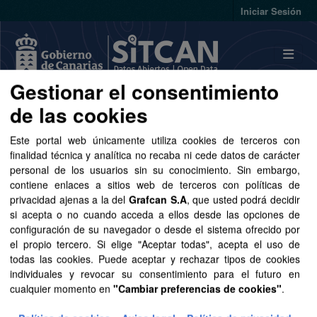
Skip to main content
Iniciar Sesión
Gestionar el consentimiento
de las cookies
Conjuntos de datos
Este portal web únicamente utiliza cookies de terceros con
finalidad técnica y analítica no recaba ni cede datos de carácter
personal de los usuarios sin su conocimiento. Sin embargo,
contiene enlaces a sitios web de terceros con políticas de
privacidad ajenas a la del
Grafcan S.A
, que usted podrá decidir
Ordenar por
si acepta o no cuando acceda a ellos desde las opciones de
configuración de su navegador o desde el sistema ofrecido por
1 conjunto de datos encontrado
el propio tercero. Si elige "Aceptar todas", acepta el uso de
todas las cookies. Puede aceptar y rechazar tipos de cookies
individuales y revocar su consentimiento para el futuro en
Etiquetas:
cartografía
Licencias:
cualquier momento en
"Cambiar preferencias de cookies"
.
Aviso Legal del SITCAN