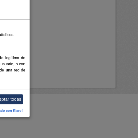
dísticos.
to legítimo de
 usuario, o con
 de una red de
eptar todas
ado con Klaro!