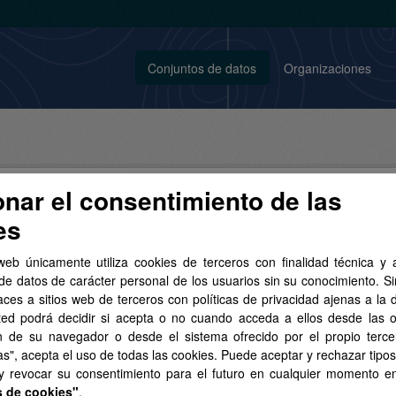
Conjuntos de datos
Organizaciones
onar el consentimiento de las
es
conjunto de datos encontrado
web únicamente utiliza cookies de terceros con finalidad técnica y a
de datos de carácter personal de los usuarios sin su conocimiento. S
aces a sitios web de terceros con políticas de privacidad ajenas a la 
tas:
cartografía
Organizaciones:
GRAFCAN
Formatos:
ted podrá decidir si acepta o no cuando acceda a ellos desde las 
iaLite
Grupos:
Sector público
n de su navegador o desde el sistema ofrecido por el propio tercer
as", acepta el uso de todas las cookies. Puede aceptar y rechazar tipo
 y revocar su consentimiento para el futuro en cualquier momento 
s de cookies"
.
Topográfica a escala 1:5.000 de Canarias (2004-2006)