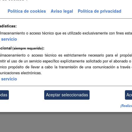
Topográfica a escala 1:5.000 de Canarias (2004-2006)
Política de cookies
Aviso legal
Política de privacidad
SHP
SpatiaLite
adísticas
almacenamiento o acceso técnico que es utilizado exclusivamente con fines esta
ambién puede acceder a este registro utilizando los
API
(ver
API Docs
).
servicio
cional
(siempre requerido)
almacenamiento o acceso técnico es estrictamente necesario para el propósi
mitir el uso de un servicio específico explícitamente solicitado por el abonado o
único propósito de llevar a cabo la transmisión de una comunicación a través
unicaciones electrónicas.
servicio
odas
Aceptar seleccionadas
Ac
¡Realiz