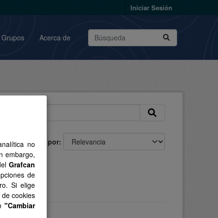
Iniciar Sesión
Grupos
Acerca de
Ordenar por
nalítica no
in embargo,
del
Grafcan
opciones de
o. Si elige
s de cookies
en
"Cambiar