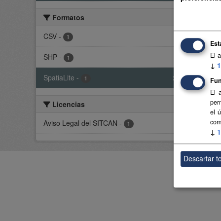
Base 
Formatos
CSV
CSV
-
1
Est
El 
SHP
-
1
Usted t
↓
1
SpatiaLite
-
x
1
Fun
El 
per
Licencias
el 
com
Aviso Legal del SITCAN
-
1
↓
1
Descartar t