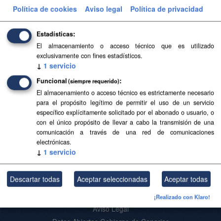
Aviso Legal del SITCAN
Política de cookies
Aviso legal
Política de privacidad
Filtrar Resultados
Estadísticas
El almacenamiento o acceso técnico que es utilizado
exclusivamente con fines estadísticos.
Base Topográfica a escala 1:5.000 de Canarias
↓
1
servicio
(2004-2006)
Funcional
(siempre requerido)
Base Topográfica a escala 1:5.000 de Canarias (2004-
El almacenamiento o acceso técnico es estrictamente necesario
2006)
para el propósito legítimo de permitir el uso de un servicio
CSV
SHP
SpatiaLite
específico explícitamente solicitado por el abonado o usuario, o
con el único propósito de llevar a cabo la transmisión de una
comunicación a través de una red de comunicaciones
electrónicas.
Usted también puede acceder a este registro utilizando los
API
(ver
↓
1
servicio
API Docs
).
Descartar todas
Aceptar seleccionadas
Aceptar todas
Acerca de SITCAN Open Data
¡Realizado con Klaro!
Aviso Legal