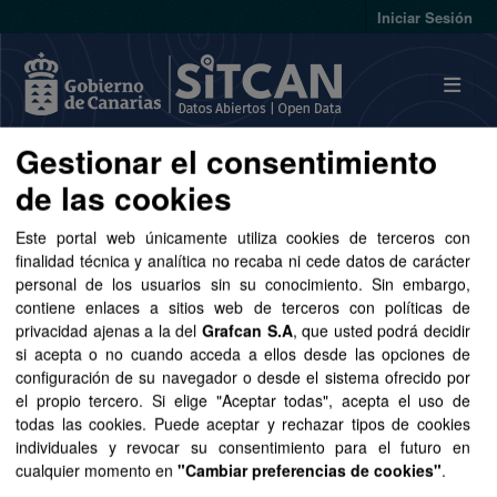
Skip to main content
Iniciar Sesión
Gestionar el consentimiento
Conjuntos de datos
de las cookies
Este portal web únicamente utiliza cookies de terceros con
finalidad técnica y analítica no recaba ni cede datos de carácter
personal de los usuarios sin su conocimiento. Sin embargo,
contiene enlaces a sitios web de terceros con políticas de
Ordenar por
privacidad ajenas a la del
Grafcan S.A
, que usted podrá decidir
si acepta o no cuando acceda a ellos desde las opciones de
configuración de su navegador o desde el sistema ofrecido por
1 conjunto de datos encontrado
el propio tercero. Si elige "Aceptar todas", acepta el uso de
todas las cookies. Puede aceptar y rechazar tipos de cookies
Etiquetas:
cartografía
Organizaciones:
individuales y revocar su consentimiento para el futuro en
cualquier momento en
"Cambiar preferencias de cookies"
.
GRAFCAN
Formatos:
SpatiaLite
Licencias: