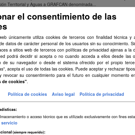
ión Territorial y Aguas a GRAFCAN denominada...
onar el consentimiento de las
ZIP
es
mación hidrometeorológica para análisis de avenidas - La
web únicamente utiliza cookies de terceros con finalidad técnica y a
ados obtenidos para la isla de La Gomera en el marco de los trabajos de
de datos de carácter personal de los usuarios sin su conocimiento. S
ión Territorial y Aguas a GRAFCAN...
aces a sitios web de terceros con políticas de privacidad ajenas a la 
ted podrá decidir si acepta o no cuando acceda a ellos desde las 
ZIP
n de su navegador o desde el sistema ofrecido por el propio tercer
as", acepta el uso de todas las cookies. Puede aceptar y rechazar tipo
mación hidrometeorológica para análisis de avenidas - Tene
 y revocar su consentimiento para el futuro en cualquier momento 
s de cookies"
.
ados obtenidos para la isla de Tenerife en el marco de los trabajos de l
ión Territorial y Aguas a GRAFCAN denominada...
Política de cookies
Aviso legal
Política de privacidad
ZIP
adísticas
mación hidrometeorológica para análisis de avenidas - Gra
almacenamiento o acceso técnico que es utilizado exclusivamente con fines esta
servicio
ados obtenidos para la isla de Gran Canaria en el marco de los trabajos 
ión Territorial y Aguas a GRAFCAN...
cional
(siempre requerido)