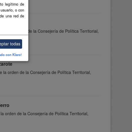
to legítimo de
 usuario, o con
 de una red de
rteventura
 de la orden de la Consejería de Política Territorial,
eptar todas
ado con Klaro!
zarote
la orden de la Consejería de Política Territorial,
ierro
a orden de la Consejería de Política Territorial,