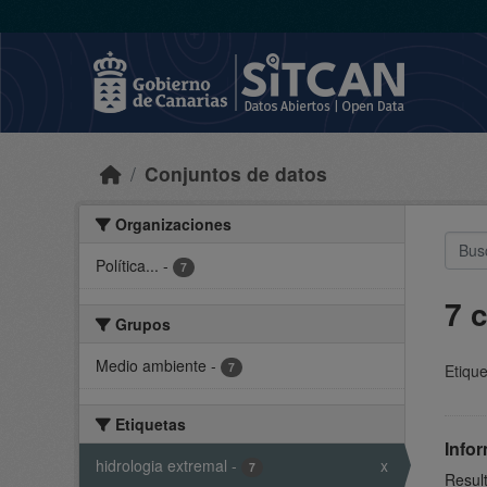
Skip to main content
Conjuntos de datos
Organizaciones
Política...
-
7
7 
Grupos
Medio ambiente
-
7
Etique
Etiquetas
Infor
hidrologia extremal
-
x
7
Result