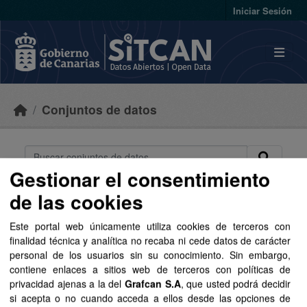
Skip to main content
Iniciar Sesión
Conjuntos de datos
Gestionar el consentimiento
de las cookies
Ordenar por
Este portal web únicamente utiliza cookies de terceros con
2 conjuntos de datos
finalidad técnica y analítica no recaba ni cede datos de carácter
personal de los usuarios sin su conocimiento. Sin embargo,
encontrados
contiene enlaces a sitios web de terceros con políticas de
privacidad ajenas a la del
Grafcan S.A
, que usted podrá decidir
Etiquetas:
unidades administrativas
Grupos:
si acepta o no cuando acceda a ellos desde las opciones de