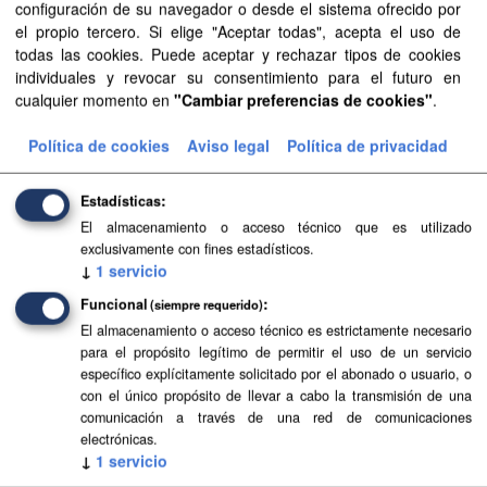
configuración de su navegador o desde el sistema ofrecido por
Sector público
Licencias:
el propio tercero. Si elige "Aceptar todas", acepta el uso de
Aviso Legal del SITCAN
todas las cookies. Puede aceptar y rechazar tipos de cookies
individuales y revocar su consentimiento para el futuro en
Filtrar Resultados
cualquier momento en
"Cambiar preferencias de cookies"
.
Política de cookies
Aviso legal
Política de privacidad
Aguas canarias
Delimitación de las aguas canarias según la Ley 44/2010,
Estadísticas
de 30 de diciembre. Esta delimitación está compuesta por
El almacenamiento o acceso técnico que es utilizado
líneas de base recta que unen extremos de islas o islotes.
exclusivamente con fines estadísticos.
Las...
↓
1
servicio
SHP
Funcional
(siempre requerido)
El almacenamiento o acceso técnico es estrictamente necesario
para el propósito legítimo de permitir el uso de un servicio
Líneas de base recta
específico explícitamente solicitado por el abonado o usuario, o
Líneas de base recta de Canarias según el Real Decreto
con el único propósito de llevar a cabo la transmisión de una
2510/1977, de 5 de agosto, sobre trazado de líneas de
comunicación a través de una red de comunicaciones
base rectas en desarrollo de la Ley 20/1967, de 6 de abril,
electrónicas.
↓
1
servicio
sobre...