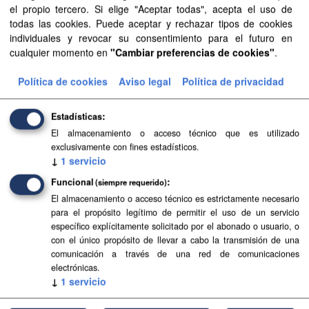
el propio tercero. Si elige "Aceptar todas", acepta el uso de
Sector público
Formatos:
SHP
todas las cookies. Puede aceptar y rechazar tipos de cookies
Filtrar Resultados
individuales y revocar su consentimiento para el futuro en
cualquier momento en
"Cambiar preferencias de cookies"
.
Política de cookies
Aviso legal
Política de privacidad
Aguas canarias
Delimitación de las aguas canarias según la Ley 44/2010,
de 30 de diciembre. Esta delimitación está compuesta por
Estadísticas
líneas de base recta que unen extremos de islas o islotes.
El almacenamiento o acceso técnico que es utilizado
Las...
exclusivamente con fines estadísticos.
↓
1
servicio
SHP
Funcional
(siempre requerido)
El almacenamiento o acceso técnico es estrictamente necesario
Líneas de base recta
para el propósito legítimo de permitir el uso de un servicio
específico explícitamente solicitado por el abonado o usuario, o
Líneas de base recta de Canarias según el Real Decreto
con el único propósito de llevar a cabo la transmisión de una
2510/1977, de 5 de agosto, sobre trazado de líneas de
comunicación a través de una red de comunicaciones
base rectas en desarrollo de la Ley 20/1967, de 6 de abril,
electrónicas.
sobre...
↓
1
servicio
SHP