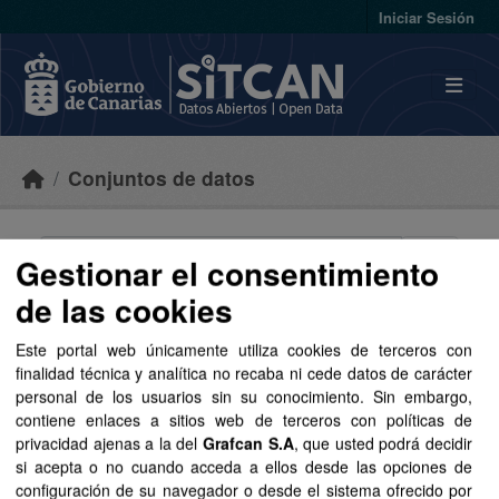
Skip to main content
Iniciar Sesión
Conjuntos de datos
Gestionar el consentimiento
de las cookies
Ordenar por
Este portal web únicamente utiliza cookies de terceros con
finalidad técnica y analítica no recaba ni cede datos de carácter
2 conjuntos de datos
personal de los usuarios sin su conocimiento. Sin embargo,
encontrados
contiene enlaces a sitios web de terceros con políticas de
privacidad ajenas a la del
Grafcan S.A
, que usted podrá decidir
si acepta o no cuando acceda a ellos desde las opciones de
Etiquetas:
unidades administrativas
Grupos:
configuración de su navegador o desde el sistema ofrecido por