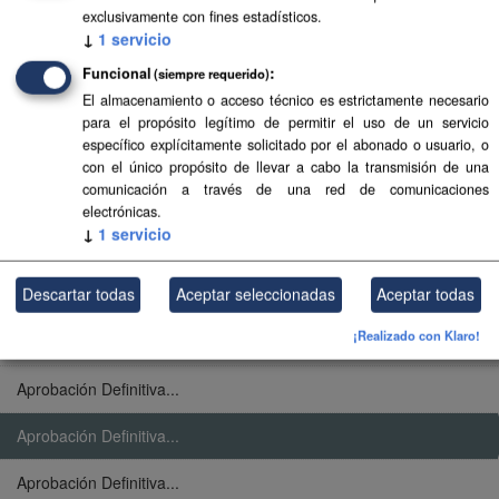
Aprobación Definitiva...
exclusivamente con fines estadísticos.
↓
1
servicio
Aprobación Definitiva...
Funcional
(siempre requerido)
El almacenamiento o acceso técnico es estrictamente necesario
Aprobación Definitiva...
para el propósito legítimo de permitir el uso de un servicio
específico explícitamente solicitado por el abonado o usuario, o
Aprobación Definitiva...
con el único propósito de llevar a cabo la transmisión de una
comunicación a través de una red de comunicaciones
Aprobación Definitiva...
electrónicas.
↓
1
servicio
Aprobación Definitiva...
Descartar todas
Aceptar seleccionadas
Aceptar todas
Aprobación Definitiva...
¡Realizado con Klaro!
Aprobación Definitiva...
Aprobación Definitiva...
Aprobación Definitiva...
Aprobación Definitiva...