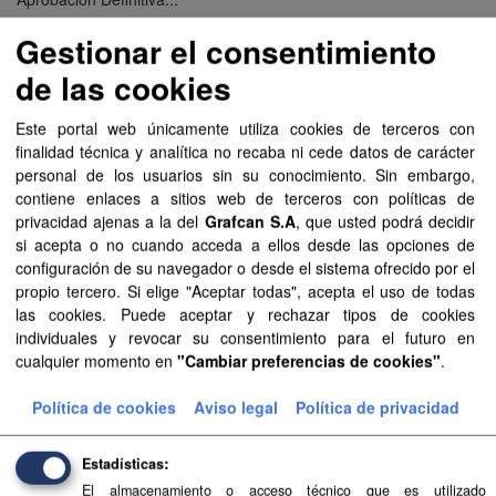
Gestionar el consentimiento
Aprobación Definitiva...
de las cookies
Aprobación Definitiva...
Este portal web únicamente utiliza cookies de terceros con
Aprobación Definitiva...
finalidad técnica y analítica no recaba ni cede datos de carácter
personal de los usuarios sin su conocimiento. Sin embargo,
Aprobación Definitiva...
contiene enlaces a sitios web de terceros con políticas de
privacidad ajenas a la del
Grafcan S.A
, que usted podrá decidir
Aprobación Definitiva...
si acepta o no cuando acceda a ellos desde las opciones de
configuración de su navegador o desde el sistema ofrecido por el
Aprobación Definitiva...
propio tercero. Si elige "Aceptar todas", acepta el uso de todas
las cookies. Puede aceptar y rechazar tipos de cookies
Aprobación Definitiva...
individuales y revocar su consentimiento para el futuro en
cualquier momento en
"Cambiar preferencias de cookies"
.
Aprobación Definitiva...
Política de cookies
Aviso legal
Política de privacidad
Aprobación Definitiva...
Aprobación Definitiva...
Estadísticas
El almacenamiento o acceso técnico que es utilizado