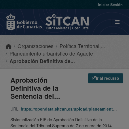
Skip to main content
Iniciar Sesión
Organizaciones
Política Territorial,...
Planeamiento urbanístico de Agaete
Aprobación Definitiva de...
Aprobación
Ir al recurso
Definitiva de la
Sentencia del...
URL:
https://opendata.sitcan.es/upload/planeamiento/fip/350017_5ff0590aaad60c600939ba73c12bffa7.zip
Sistematización FIP de Aprobación Definitiva de la
Sentencia del Tribunal Supremo de 7 de enero de 2014