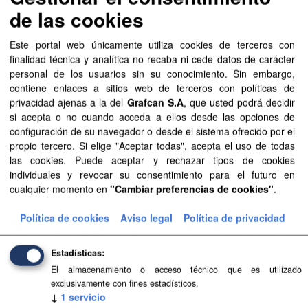
de las cookies
Mostrar más
Este portal web únicamente utiliza cookies de terceros con
finalidad técnica y analítica no recaba ni cede datos de carácter
Recursos
personal de los usuarios sin su conocimiento. Sin embargo,
contiene enlaces a sitios web de terceros con políticas de
Aprobación Definitiva...
privacidad ajenas a la del
Grafcan S.A
, que usted podrá decidir
si acepta o no cuando acceda a ellos desde las opciones de
Aprobación Definitiva...
configuración de su navegador o desde el sistema ofrecido por el
propio tercero. Si elige "Aceptar todas", acepta el uso de todas
Aprobación Definitiva...
las cookies. Puede aceptar y rechazar tipos de cookies
individuales y revocar su consentimiento para el futuro en
Aprobación Definitiva...
cualquier momento en
"Cambiar preferencias de cookies"
.
Aprobación Definitiva...
Política de cookies
Aviso legal
Política de privacidad
Aprobación Definitiva...
Estadísticas
Aprobación Definitiva...
El almacenamiento o acceso técnico que es utilizado
exclusivamente con fines estadísticos.
Aprobación Definitiva...
↓
1
servicio