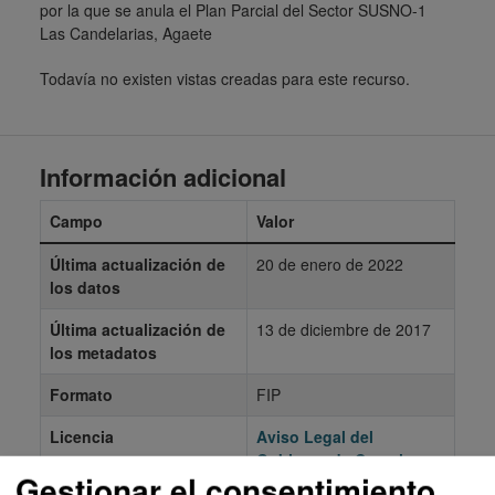
por la que se anula el Plan Parcial del Sector SUSNO-1
Las Candelarias, Agaete
Todavía no existen vistas creadas para este recurso.
Información adicional
Campo
Valor
Última actualización de
20 de enero de 2022
los datos
Última actualización de
13 de diciembre de 2017
los metadatos
Formato
FIP
Licencia
Aviso Legal del
Gobierno de Canarias
Gestionar el consentimiento