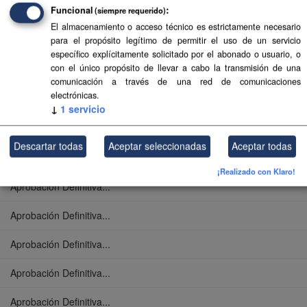
Funcional
(siempre requerido)
Aprobación Definitiva...
El almacenamiento o acceso técnico es estrictamente necesario
para el propósito legítimo de permitir el uso de un servicio
Aprobación Definitiva...
específico explícitamente solicitado por el abonado o usuario, o
con el único propósito de llevar a cabo la transmisión de una
Aprobación Definitiva...
comunicación a través de una red de comunicaciones
electrónicas.
Aprobación Definitiva...
↓
1
servicio
Aprobación Definitiva...
Descartar todas
Aceptar seleccionadas
Aceptar todas
Aprobación Definitiva...
¡Realizado con Klaro!
Aprobación Definitiva...
Aprobación Definitiva...
Aprobación Definitiva...
Aprobación Definitiva...
Aprobación Definitiva...