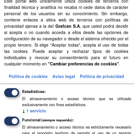
Este portal web únicamente utiliza cookies de terceros con
publicado el 18/10/2005 en el BOC 205/05 y el 21/06/2006
finalidad técnica y analítica no recaba ni cede datos de carácter
en el BOP 090/06
personal de los usuarios sin su conocimiento. Sin embargo,
contiene enlaces a sitios web de terceros con políticas de
Todavía no existen vistas creadas para este recurso.
privacidad ajenas a la del
Grafcan S.A
, que usted podrá decidir
si acepta o no cuando acceda a ellos desde las opciones de
configuración de su navegador o desde el sistema ofrecido por el
propio tercero. Si elige "Aceptar todas", acepta el uso de todas
Información adicional
las cookies. Puede aceptar y rechazar tipos de cookies
individuales y revocar su consentimiento para el futuro en
Campo
Valor
cualquier momento en
"Cambiar preferencias de cookies"
.
Última actualización de
20 de enero de 2022
Política de cookies
Aviso legal
Política de privacidad
los datos
Última actualización de
12 de diciembre de 2025
Estadísticas
los metadatos
El almacenamiento o acceso técnico que es utilizado
exclusivamente con fines estadísticos.
Formato
SIPU
↓
1
servicio
Licencia
Aviso Legal del
Funcional
(siempre requerido)
Gobierno de Canarias
El almacenamiento o acceso técnico es estrictamente necesario
para el propósito legítimo de permitir el uso de un servicio