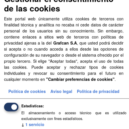
de las cookies
Mostrar más
Este portal web únicamente utiliza cookies de terceros con
finalidad técnica y analítica no recaba ni cede datos de carácter
Recursos
personal de los usuarios sin su conocimiento. Sin embargo,
contiene enlaces a sitios web de terceros con políticas de
Aprobación Definitiva...
privacidad ajenas a la del
Grafcan S.A
, que usted podrá decidir
si acepta o no cuando acceda a ellos desde las opciones de
Aprobación Definitiva...
configuración de su navegador o desde el sistema ofrecido por el
propio tercero. Si elige "Aceptar todas", acepta el uso de todas
Aprobación Definitiva...
las cookies. Puede aceptar y rechazar tipos de cookies
individuales y revocar su consentimiento para el futuro en
Aprobación Definitiva...
cualquier momento en
"Cambiar preferencias de cookies"
.
Aprobación Definitiva...
Política de cookies
Aviso legal
Política de privacidad
Aprobación Definitiva...
Estadísticas
Aprobación Definitiva...
El almacenamiento o acceso técnico que es utilizado
exclusivamente con fines estadísticos.
Aprobación Definitiva...
↓
1
servicio