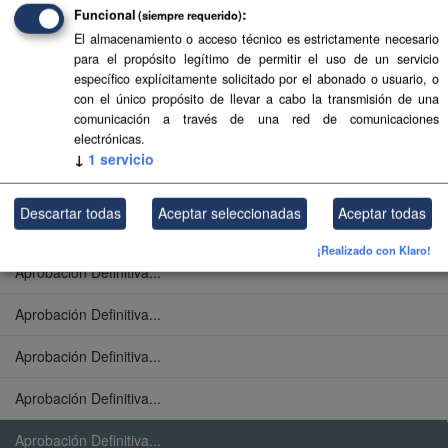
Funcional
(siempre requerido)
Aprobación Definitiva...
El almacenamiento o acceso técnico es estrictamente necesario
para el propósito legítimo de permitir el uso de un servicio
Aprobación Definitiva...
específico explícitamente solicitado por el abonado o usuario, o
con el único propósito de llevar a cabo la transmisión de una
Aprobación Definitiva...
comunicación a través de una red de comunicaciones
electrónicas.
Aprobación Definitiva...
↓
1
servicio
Aprobación Definitiva...
Descartar todas
Aceptar seleccionadas
Aceptar todas
Aprobación Definitiva...
¡Realizado con Klaro!
Aprobación Definitiva...
Aprobación Definitiva...
Aprobación Definitiva...
Aprobación Definitiva...
Aprobación Definitiva...