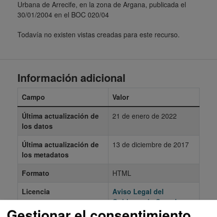
Urbana de Arrecife, en la zona de Argana, publicada el
30/01/2004 en el BOC 020/04
Todavía no existen vistas creadas para este recurso.
Información adicional
Campo
Valor
Última actualización de
21 de enero de 2022
los datos
Última actualización de
13 de diciembre de 2017
los metadatos
Formato
HTML
Licencia
Aviso Legal del
Gobierno de Canarias
Gestionar el consentimiento