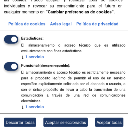
Mostrar más
individuales y revocar su consentimiento para el futuro en
cualquier momento en
"Cambiar preferencias de cookies"
.
Política de cookies
Aviso legal
Política de privacidad
Recursos
Aprobación Definitiva...
Estadísticas
El almacenamiento o acceso técnico que es utilizado
Aprobación Definitiva...
exclusivamente con fines estadísticos.
↓
1
servicio
Aprobación Definitiva...
Funcional
(siempre requerido)
El almacenamiento o acceso técnico es estrictamente necesario
Aprobación Definitiva...
para el propósito legítimo de permitir el uso de un servicio
específico explícitamente solicitado por el abonado o usuario, o
Aprobación Definitiva...
con el único propósito de llevar a cabo la transmisión de una
comunicación a través de una red de comunicaciones
Aprobación Definitiva...
electrónicas.
↓
1
servicio
Aprobación Definitiva...
Aprobación Definitiva...
Descartar todas
Aceptar seleccionadas
Aceptar todas