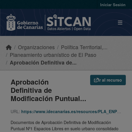
Skip to main content
Iniciar Sesión
Organizaciones
Política Territorial,...
Planeamiento urbanístico de El Paso
Aprobación Definitiva de...
Aprobación
Ir al recurso
Definitiva de
Modificación Puntual...
URL:
https://www.idecanarias.es/resources/PLA_ENP_URB/URB_PLA/LP/Paso/mp_1/indice.html
Documentos de Aprobación Definitiva de Modificación
Puntual Nº1 Espacios Libres en suelo urbano consolidado