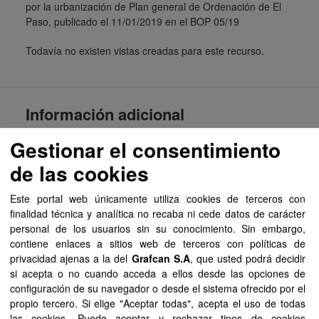
por la urbanización de Plan general de Ordenación de El
Paso, publicado el 11/01/2019 en el BOP 05/19
Todavía no existen vistas creadas para este recurso.
Información adicional
Gestionar el consentimiento
Campo
Valor
de las cookies
Última actualización de
29 de marzo de 2022
los datos
Este portal web únicamente utiliza cookies de terceros con
Última actualización de
4 de mayo de 2021
finalidad técnica y analítica no recaba ni cede datos de carácter
los metadatos
personal de los usuarios sin su conocimiento. Sin embargo,
contiene enlaces a sitios web de terceros con políticas de
Formato
PDF
privacidad ajenas a la del
Grafcan S.A
, que usted podrá decidir
si acepta o no cuando acceda a ellos desde las opciones de
Licencia
Aviso Legal del
configuración de su navegador o desde el sistema ofrecido por el
Gobierno de Canarias
propio tercero. Si elige "Aceptar todas", acepta el uso de todas
las cookies. Puede aceptar y rechazar tipos de cookies