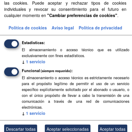
las cookies. Puede aceptar y rechazar tipos de cookies
individuales y revocar su consentimiento para el futuro en
Mostrar más
cualquier momento en
"Cambiar preferencias de cookies"
.
Política de cookies
Aviso legal
Política de privacidad
Recursos
Estadísticas
Aprobación Definitiva...
El almacenamiento o acceso técnico que es utilizado
exclusivamente con fines estadísticos.
Aprobación Definitiva...
↓
1
servicio
Aprobación Definitiva...
Funcional
(siempre requerido)
El almacenamiento o acceso técnico es estrictamente necesario
Aprobación Definitiva...
para el propósito legítimo de permitir el uso de un servicio
específico explícitamente solicitado por el abonado o usuario, o
Aprobación Definitiva...
con el único propósito de llevar a cabo la transmisión de una
comunicación a través de una red de comunicaciones
Aprobación Definitiva...
electrónicas.
↓
1
servicio
Aprobación Definitiva...
Descartar todas
Aceptar seleccionadas
Aceptar todas
Aprobación Definitiva...