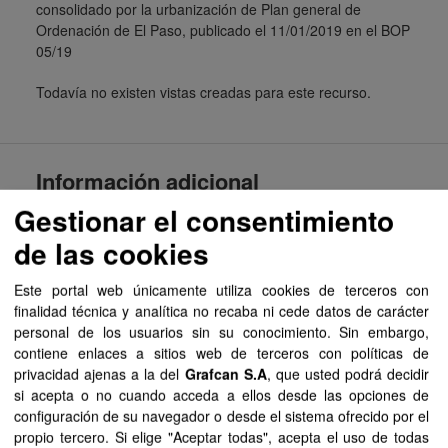
consolidado por la urbanización de Plan general de
Ordenación de El Paso, publicado el 11/01/2019 en el BOP
05/19
Todavía no existen vistas creadas para este recurso.
Información adicional
Gestionar el consentimiento
Campo
Valor
de las cookies
Última actualización de
14 de junio de 2021
los datos
Este portal web únicamente utiliza cookies de terceros con
finalidad técnica y analítica no recaba ni cede datos de carácter
Última actualización de
4 de mayo de 2021
personal de los usuarios sin su conocimiento. Sin embargo,
los metadatos
contiene enlaces a sitios web de terceros con políticas de
privacidad ajenas a la del
Grafcan S.A
, que usted podrá decidir
Formato
HTML
si acepta o no cuando acceda a ellos desde las opciones de
configuración de su navegador o desde el sistema ofrecido por el
Licencia
Aviso Legal del
propio tercero. Si elige "Aceptar todas", acepta el uso de todas
Gobierno de Canarias