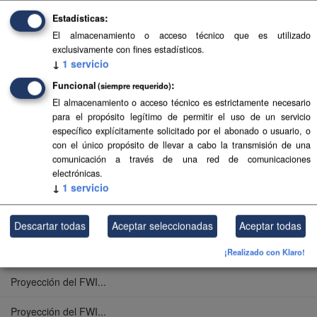
Valores del FWI medio...
Estadísticas
El almacenamiento o acceso técnico que es utilizado
Valores del FWI medio...
exclusivamente con fines estadísticos.
↓
1
servicio
Valores del FWI medio...
Funcional
(siempre requerido)
El almacenamiento o acceso técnico es estrictamente necesario
Proyección del FWI...
para el propósito legítimo de permitir el uso de un servicio
específico explícitamente solicitado por el abonado o usuario, o
Proyección del FWI...
con el único propósito de llevar a cabo la transmisión de una
comunicación a través de una red de comunicaciones
Proyección del FWI...
electrónicas.
↓
1
servicio
Proyección del FWI...
Proyección del FWI...
Descartar todas
Aceptar seleccionadas
Aceptar todas
Proyección del FWI...
¡Realizado con Klaro!
Proyección del FWI...
Proyección del FWI...