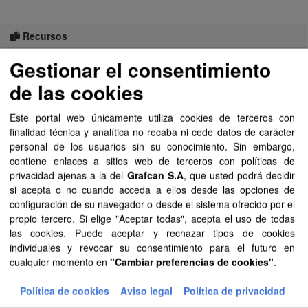
Recursos
Porcentaje anual de...
Gestionar el consentimiento
de las cookies
Porcentaje anual de...
Este portal web únicamente utiliza cookies de terceros con
Porcentaje anual de...
finalidad técnica y analítica no recaba ni cede datos de carácter
personal de los usuarios sin su conocimiento. Sin embargo,
Proyección del...
contiene enlaces a sitios web de terceros con políticas de
privacidad ajenas a la del
Grafcan S.A
, que usted podrá decidir
Proyección del...
si acepta o no cuando acceda a ellos desde las opciones de
configuración de su navegador o desde el sistema ofrecido por el
Proyección del...
propio tercero. Si elige "Aceptar todas", acepta el uso de todas
las cookies. Puede aceptar y rechazar tipos de cookies
Proyección del...
individuales y revocar su consentimiento para el futuro en
cualquier momento en
"Cambiar preferencias de cookies"
.
Proyección del...
Política de cookies
Aviso legal
Política de privacidad
Proyección del...