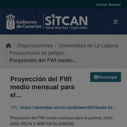
Skip to main content
Iniciar Sesión
Organizaciones
Universidad de La Laguna
Proyecciones de peligro...
Proyección del FWI medio...
Proyección del FWI
Descargar
medio mensual para
el...
URL:
https://opendata.sitcan.es/dataset/5070aada-6206-4640-8a14-80021b6b0fac/resource/f11a57b0-0907-428f-b474-0f1a8e50e96a/download/canary_fwi_2030_2059_rcp45_monthly_mean_wrf_driven_by_gfdl_esm2m.nc
Proyección del FWI medio mensual para el periodo 2030-
2059 (RCP4.5 WRF/GFDL-ESM2M)