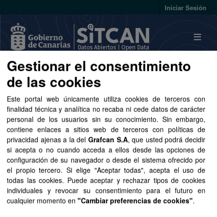
Skip to main content
Iniciar Sesión
Gestionar el consentimiento
Conjuntos de datos
de las cookies
Este portal web únicamente utiliza cookies de terceros con
finalidad técnica y analítica no recaba ni cede datos de carácter
personal de los usuarios sin su conocimiento. Sin embargo,
contiene enlaces a sitios web de terceros con políticas de
privacidad ajenas a la del
Grafcan S.A
, que usted podrá decidir
Ordenar por
si acepta o no cuando acceda a ellos desde las opciones de
configuración de su navegador o desde el sistema ofrecido por
1 conjunto de datos encontrado
el propio tercero. Si elige "Aceptar todas", acepta el uso de
todas las cookies. Puede aceptar y rechazar tipos de cookies
individuales y revocar su consentimiento para el futuro en
Formatos:
CSV
SHP
GeoJSON
Grupos:
cualquier momento en
"Cambiar preferencias de cookies"
.
Educación
Licencias: