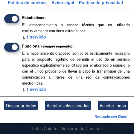
Política de cookies
Aviso legal
Política de privacidad
Aviso Legal del Gobierno de Canarias
Filtrar Resultados
Estadísticas
El almacenamiento o acceso técnico que es utilizado
exclusivamente con fines estadísticos.
Centros educativos
↓
1
servicio
Centros educativos y áreas de influencia de educación
Funcional
(siempre requerido)
infantil, primaria y secundaria de Canarias.
El almacenamiento o acceso técnico es estrictamente necesario
para el propósito legítimo de permitir el uso de un servicio
GeoJSON
SHP
CSV
específico explícitamente solicitado por el abonado o usuario, o
con el único propósito de llevar a cabo la transmisión de una
comunicación a través de una red de comunicaciones
Usted también puede acceder a este registro utilizando los
API
(ver
electrónicas.
API Docs
).
↓
1
servicio
Descartar todas
Aceptar seleccionadas
Aceptar todas
Acerca de SITCAN Open Data
¡Realizado con Klaro!
Aviso Legal
Datos Abiertos Gobierno de Canarias