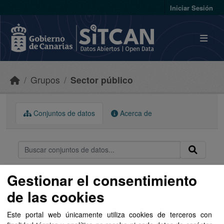
Skip to main content
Iniciar Sesión
Grupos
Sector público
Conjuntos de datos
Acerca de
Gestionar el consentimiento
Ordenar por
de las cookies
1 conjunto de datos encontrado
Este portal web únicamente utiliza cookies de terceros con