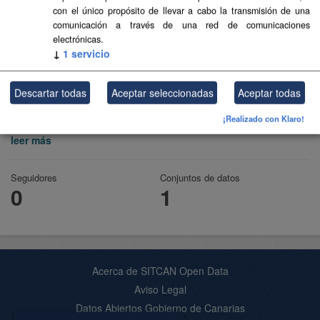
con el único propósito de llevar a cabo la transmisión de una
comunicación a través de una red de comunicaciones
electrónicas.
↓
1
servicio
Sector público
Descartar todas
Aceptar seleccionadas
Aceptar todas
Sector público.
¡Realizado con Klaro!
leer más
Seguidores
Conjuntos de datos
0
1
Acerca de SITCAN Open Data
Aviso Legal
Datos Abiertos Gobierno de Canarias