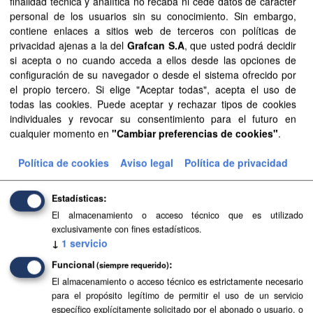
finalidad técnica y analítica no recaba ni cede datos de carácter
personal de los usuarios sin su conocimiento. Sin embargo,
Licencias:
Aviso Legal del Gobierno de Canarias
contiene enlaces a sitios web de terceros con políticas de
Formatos:
LAZ
privacidad ajenas a la del
Grafcan S.A
, que usted podrá decidir
si acepta o no cuando acceda a ellos desde las opciones de
Filtrar Resultados
configuración de su navegador o desde el sistema ofrecido por
el propio tercero. Si elige "Aceptar todas", acepta el uso de
todas las cookies. Puede aceptar y rechazar tipos de cookies
Zonas afectadas por el volcán de La Palma
individuales y revocar su consentimiento para el futuro en
Información geoespacial de los terrenos afectados por la
cualquier momento en
"Cambiar preferencias de cookies"
.
erupción volcánica de la isla de La Palma en el año 2021,
producida en el marco de la orden n.º 280/2022 de la...
Política de cookies
Aviso legal
Política de privacidad
LAZ
TIFF
Estadísticas
El almacenamiento o acceso técnico que es utilizado
exclusivamente con fines estadísticos.
↓
1
servicio
Funcional
(siempre requerido)
El almacenamiento o acceso técnico es estrictamente necesario
para el propósito legítimo de permitir el uso de un servicio
específico explícitamente solicitado por el abonado o usuario, o