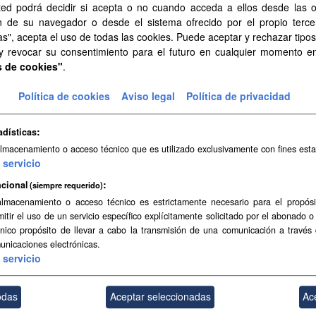
ted podrá decidir si acepta o no cuando acceda a ellos desde las 
oto 20 cm/píxel de Canarias (2024)
n de su navegador o desde el sistema ofrecido por el propio tercer
to 20 cm/píxel de Canarias (2024)
as", acepta el uso de todas las cookies. Puede aceptar y rechazar tipo
 y revocar su consentimiento para el futuro en cualquier momento 
s de cookies"
.
Política de cookies
Aviso legal
Política de privacidad
lo Digital de Terreno (MDT) de 25x25 metros
o Digital de Terreno (MDT) de 25x25 metros
adísticas
almacenamiento o acceso técnico que es utilizado exclusivamente con fines esta
servicio
cional
(siempre requerido)
almacenamiento o acceso técnico es estrictamente necesario para el propósi
mitir el uso de un servicio específico explícitamente solicitado por el abonado o
único propósito de llevar a cabo la transmisión de una comunicación a través
unicaciones electrónicas.
servicio
odas
Aceptar seleccionadas
Ac