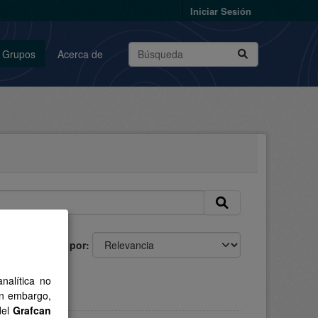
Iniciar Sesión
Grupos
Acerca de
Ordenar por
nalítica no
in embargo,
del
Grafcan