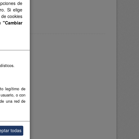
opciones de
o. Si elige
s de cookies
en
"Cambiar
dísticos.
to legítimo de
 usuario, o con
 de una red de
eptar todas