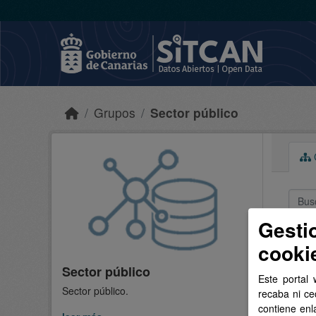
Skip to main content
Grupos
Sector público
C
Gesti
2 
cooki
Sector público
Este portal 
Organ
Sector público.
recaba ni ce
contiene enl