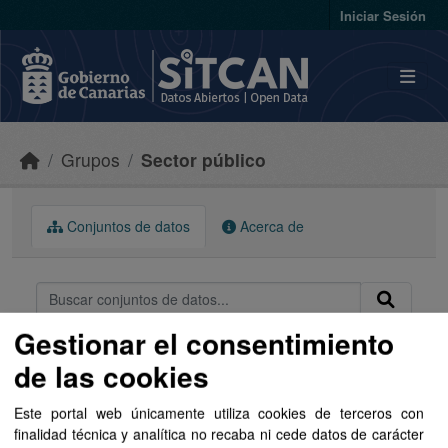
Skip to main content
Iniciar Sesión
Grupos
Sector público
Conjuntos de datos
Acerca de
Gestionar el consentimiento
Ordenar por
de las cookies
Este portal web únicamente utiliza cookies de terceros con
1 conjunto de datos encontrado
finalidad técnica y analítica no recaba ni cede datos de carácter