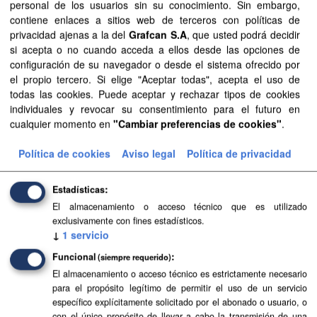
personal de los usuarios sin su conocimiento. Sin embargo,
Formatos:
CSV
contiene enlaces a sitios web de terceros con políticas de
privacidad ajenas a la del
Grafcan S.A
, que usted podrá decidir
Filtrar Resultados
si acepta o no cuando acceda a ellos desde las opciones de
configuración de su navegador o desde el sistema ofrecido por
el propio tercero. Si elige "Aceptar todas", acepta el uso de
Base Topográfica a escala 1:5.000 de Canarias
todas las cookies. Puede aceptar y rechazar tipos de cookies
(2004-2006)
individuales y revocar su consentimiento para el futuro en
cualquier momento en
"Cambiar preferencias de cookies"
.
Base Topográfica a escala 1:5.000 de Canarias (2004-
2006)
Política de cookies
Aviso legal
Política de privacidad
CSV
SHP
SpatiaLite
Estadísticas
El almacenamiento o acceso técnico que es utilizado
exclusivamente con fines estadísticos.
↓
1
servicio
Funcional
(siempre requerido)
El almacenamiento o acceso técnico es estrictamente necesario
para el propósito legítimo de permitir el uso de un servicio
específico explícitamente solicitado por el abonado o usuario, o
con el único propósito de llevar a cabo la transmisión de una