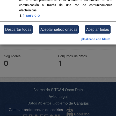
comunicación a través de una red de comunicaciones
electrónicas.
↓
1
servicio
Sector público
Descartar todas
Aceptar seleccionadas
Aceptar todas
Sector público.
¡Realizado con Klaro!
leer más
Seguidores
Conjuntos de datos
0
1
Acerca de SITCAN Open Data
Aviso Legal
Datos Abiertos Gobierno de Canarias
Cambiar preferencias de cookies