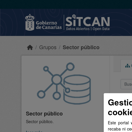
Skip to main content
Grupos
Sector público
C
1 
Gesti
cooki
Sector público
Etique
Sector público.
Este portal 
recaba ni ce