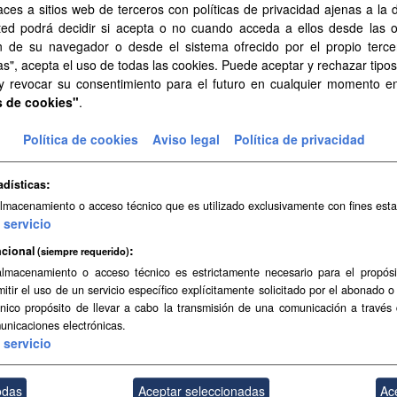
aces a sitios web de terceros con políticas de privacidad ajenas a la 
Topográfica a escala 1:5.000 de Canarias (2004-2006)
ted podrá decidir si acepta o no cuando acceda a ellos desde las 
Topográfica a escala 1:5.000 de Canarias (2004-2006)
n de su navegador o desde el sistema ofrecido por el propio tercer
as", acepta el uso de todas las cookies. Puede aceptar y rechazar tipo
SHP
SpatiaLite
 y revocar su consentimiento para el futuro en cualquier momento 
s de cookies"
.
Política de cookies
Aviso legal
Política de privacidad
adísticas
almacenamiento o acceso técnico que es utilizado exclusivamente con fines esta
servicio
cional
(siempre requerido)
almacenamiento o acceso técnico es estrictamente necesario para el propósi
mitir el uso de un servicio específico explícitamente solicitado por el abonado o
único propósito de llevar a cabo la transmisión de una comunicación a través
unicaciones electrónicas.
servicio
odas
Aceptar seleccionadas
Ac