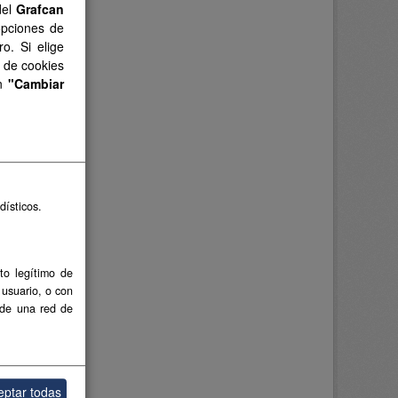
del
Grafcan
opciones de
o. Si elige
s de cookies
en
"Cambiar
dísticos.
to legítimo de
 usuario, o con
 de una red de
eptar todas