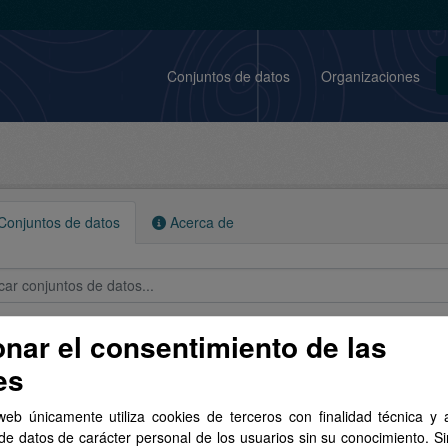
Conjuntos de datos
Organizaciones
onjuntos de datos
Acerca de
conjunto de datos encontrado
onar el consentimiento de las
es
tas:
cartografía
Organizaciones:
GRAFCAN
web únicamente utiliza cookies de terceros con finalidad técnica y a
de datos de carácter personal de los usuarios sin su conocimiento. S