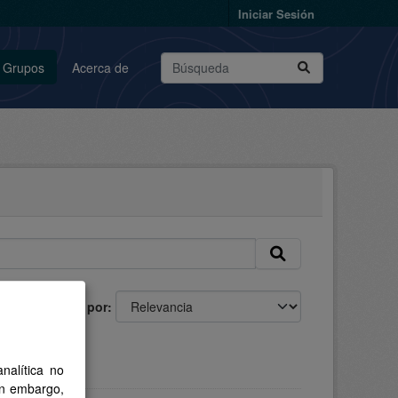
Iniciar Sesión
Grupos
Acerca de
Ordenar por
nalítica no
in embargo,