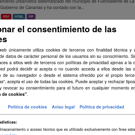
miento urbanístico sistematizado del municipio de Fuencaliente de La
 Gobierno de Canarias y ha contado con la...
PDF
HTML
FIP
onar el consentimiento de las
eamiento urbanístico de Arucas
es
miento urbanístico sistematizado del municipio de Arucas . Esta info
as y ha contado con la financiación del...
web únicamente utiliza cookies de terceros con finalidad técnica y a
de datos de carácter personal de los usuarios sin su conocimiento. S
PDF
HTML
FIP
aces a sitios web de terceros con políticas de privacidad ajenas a la 
ted podrá decidir si acepta o no cuando acceda a ellos desde las 
n de su navegador o desde el sistema ofrecido por el propio tercer
eamiento urbanístico de Barlovento
as", acepta el uso de todas las cookies. Puede aceptar y rechazar tipo
miento urbanístico sistematizado del municipio de Barlovento . Esta 
 y revocar su consentimiento para el futuro en cualquier momento 
arias y ha contado con la financiación del...
s de cookies"
.
PDF
HTML
FIP
Política de cookies
Aviso legal
Política de privacidad
amiento urbanístico de Tuineje
adísticas
miento urbanístico sistematizado del municipio de Tuineje . Esta info
almacenamiento o acceso técnico que es utilizado exclusivamente con fines esta
as y ha contado con la financiación del...