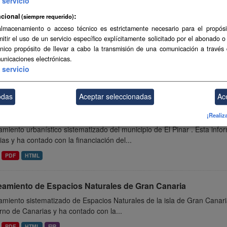
servicio
PDF
HTML
FIP
cional
(siempre requerido)
almacenamiento o acceso técnico es estrictamente necesario para el propósi
mitir el uso de un servicio específico explícitamente solicitado por el abonado o
eamiento urbanístico de Adeje
único propósito de llevar a cabo la transmisión de una comunicación a través
miento urbanístico sistematizado del municipio de Adeje . Esta infor
unicaciones electrónicas.
servicio
as y ha contado con la financiación del...
PDF
HTML
FIP
odas
Aceptar seleccionadas
Ac
amiento urbanístico de El Pinar
¡Realiz
miento urbanístico sistematizado del municipio de El Pinar . Esta inf
as y ha contado con la financiación del...
PDF
HTML
eamiento de Espacios Naturales de Gran Canaria
miento sistematizado de Espacios Naturales de la isla de Gran Canari
no de Canarias y ha contado con la...
PDF
HTML
FIP