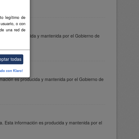
to legítimo de
 usuario, o con
 de una red de
mación es producida y mantenida por el Gobierno de
eptar todas
ado con Klaro!
ormación es producida y mantenida por el Gobierno de
a. Esta información es producida y mantenida por el