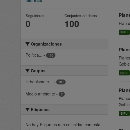
leer más
Plan
Seguidores
Conjuntos de datos
0
100
Plan 
SIPU
Organizaciones
Plan
Política...
-
100
Planea
Gobier
Grupos
SIPU
Urbanismo e...
-
100
Plan
Medio ambiente
-
7
Planea
Gobier
Etiquetas
SIPU
No hay Etiquetas que coincidan con esta