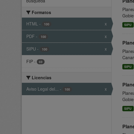
Plan
búsqueda
Planea
Formatos
Gobier
HTML
-
x
100
SIPU
PDF
-
x
100
Plane
SIPU
-
x
100
Planea
Canari
FIP
-
69
SIPU
Licencias
Plan
Aviso Legal del...
-
x
100
Planea
Gobier
SIPU
Plan