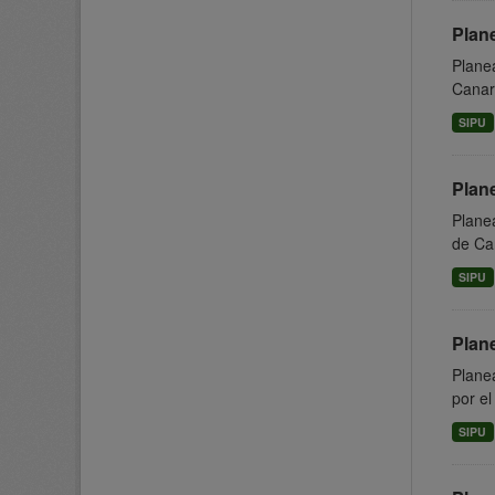
Plane
Planea
Canari
SIPU
Plan
Planea
de Can
SIPU
Plan
Planea
por el
SIPU