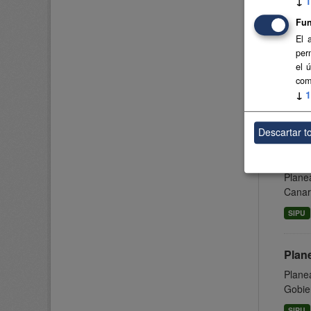
↓
1
SIPU
Fun
El 
per
Plan
el 
Planea
com
↓
1
Canari
SIPU
Descartar t
Plane
Planea
Canari
SIPU
Plan
Planea
Gobier
SIPU