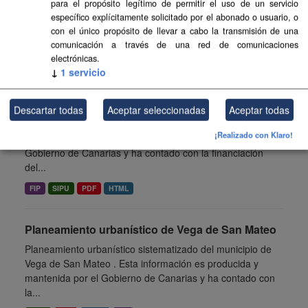
para el propósito legítimo de permitir el uso de un servicio
Valle Gran Rey . Esta información es producida y
específico explícitamente solicitado por el abonado o usuario, o
mantenida por el Gobierno de Canarias y ha contado con
con el único propósito de llevar a cabo la transmisión de una
la financiación...
comunicación a través de una red de comunicaciones
electrónicas.
SIPU
PDF
HTML
FIP
↓
1
servicio
Planeamiento urbanístico de Vilaflor
Descartar todas
Aceptar seleccionadas
Aceptar todas
Planeamiento urbanístico sistematizado del municipio de
¡Realizado con Klaro!
Vilaflor . Esta información es producida y mantenida por el
Gobierno de Canarias y ha contado con la financiación
del...
FIP
SIPU
PDF
HTML
Planeamiento urbanístico de Vega de San Mateo
Planeamiento urbanístico sistematizado del municipio de
Vega de San Mateo . Esta información es producida y
mantenida por el Gobierno de Canarias y ha contado con
la...