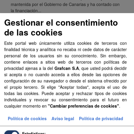
mantenida por el Gobierno de Canarias y ha contado con
la financiación...
Gestionar el consentimiento
SIPU
PDF
HTML
FIP
de las cookies
Planeamiento de Espacios Naturales de La Palma
Este portal web únicamente utiliza cookies de terceros con
Planeamiento sistematizado de Espacios Naturales de la
finalidad técnica y analítica no recaba ni cede datos de carácter
isla de La Palma. Esta información es producida y
personal de los usuarios sin su conocimiento. Sin embargo,
mantenida por el Gobierno de Canarias y ha contado con
contiene enlaces a sitios web de terceros con políticas de
la financiación...
privacidad ajenas a la del
Grafcan S.A
, que usted podrá decidir
si acepta o no cuando acceda a ellos desde las opciones de
SIPU
PDF
HTML
FIP
configuración de su navegador o desde el sistema ofrecido por
el propio tercero. Si elige "Aceptar todas", acepta el uso de
Planeamiento de Espacios Naturales de
todas las cookies. Puede aceptar y rechazar tipos de cookies
Lanzarote
individuales y revocar su consentimiento para el futuro en
cualquier momento en
"Cambiar preferencias de cookies"
.
Planeamiento sistematizado de Espacios Naturales de la
isla de Lanzarote. Esta información es producida y
Política de cookies
Aviso legal
Política de privacidad
mantenida por el Gobierno de Canarias y ha contado con
la financiación...
Estadísticas