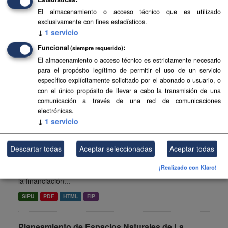
SIPU
PDF
HTML
FIP
El almacenamiento o acceso técnico que es utilizado
exclusivamente con fines estadísticos.
Planeamiento de Espacios Naturales de
↓
1
servicio
Fuerteventura
Funcional
(siempre requerido)
Planeamiento sistematizado de Espacios Naturales de la
El almacenamiento o acceso técnico es estrictamente necesario
isla de Fuerteventura. Esta información es producida y
para el propósito legítimo de permitir el uso de un servicio
mantenida por el Gobierno de Canarias y ha contado con
específico explícitamente solicitado por el abonado o usuario, o
la...
con el único propósito de llevar a cabo la transmisión de una
comunicación a través de una red de comunicaciones
SIPU
PDF
HTML
FIP
electrónicas.
↓
1
servicio
Planeamiento de Espacios Naturales de El Hierro
Descartar todas
Aceptar seleccionadas
Aceptar todas
Planeamiento sistematizado de Espacios Naturales de la
isla de El Hierro. Esta información es producida y
¡Realizado con Klaro!
mantenida por el Gobierno de Canarias y ha contado con
la financiación...
SIPU
PDF
HTML
FIP
Planeamiento de Espacios Naturales de La