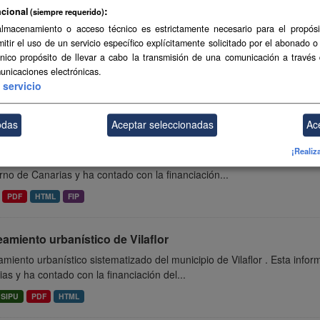
cional
(siempre requerido)
almacenamiento o acceso técnico es estrictamente necesario para el propósi
eamiento urbanístico de Artenara
mitir el uso de un servicio específico explícitamente solicitado por el abonado o
único propósito de llevar a cabo la transmisión de una comunicación a través
miento urbanístico sistematizado del municipio de Artenara . Esta in
unicaciones electrónicas.
arias y ha contado con la financiación del...
servicio
PDF
HTML
FIP
odas
Aceptar seleccionadas
Ac
eamiento urbanístico de Valle Gran Rey
¡Realiz
miento urbanístico sistematizado del municipio de Valle Gran Rey . Es
no de Canarias y ha contado con la financiación...
PDF
HTML
FIP
amiento urbanístico de Vilaflor
miento urbanístico sistematizado del municipio de Vilaflor . Esta inf
as y ha contado con la financiación del...
SIPU
PDF
HTML