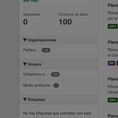
leer más
Plan
Planea
Seguidores
Conjuntos de datos
0
100
por el
SIPU
Organizaciones
Plane
Planea
Política...
-
100
el Gob
FIP
Grupos
Urbanismo e...
-
100
Plan
Medio ambiente
-
7
Planea
Canari
Etiquetas
SIPU
No hay Etiquetas que coincidan con esta
Plan