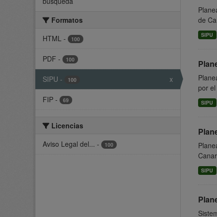
búsqueda
Planea
Formatos
de Can
SIPU
HTML
-
100
PDF
-
100
Plan
Plane
SIPU
-
x
100
por el
FIP
-
69
SIPU
Licencias
Plan
Aviso Legal del...
-
Planea
100
Canari
SIPU
Plan
Siste