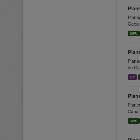
Plan
Planea
Gobier
SIPU
Plan
Planea
de Can
FIP
Plane
Planea
Canari
SIPU
Plan