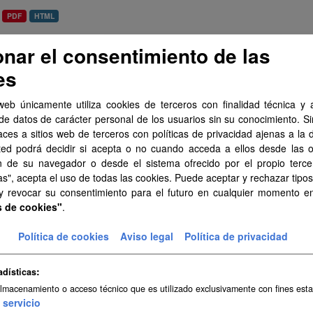
PDF
HTML
onar el consentimiento de las
eamiento urbanístico de Valleseco
es
miento urbanístico sistematizado del municipio de Valleseco . Esta in
arias y ha contado con la financiación del...
web únicamente utiliza cookies de terceros con finalidad técnica y a
SIPU
PDF
HTML
de datos de carácter personal de los usuarios sin su conocimiento. S
aces a sitios web de terceros con políticas de privacidad ajenas a la 
ted podrá decidir si acepta o no cuando acceda a ellos desde las 
eamiento urbanístico de Tacoronte
n de su navegador o desde el sistema ofrecido por el propio tercer
miento urbanístico sistematizado del municipio de Tacoronte . Esta i
as", acepta el uso de todas las cookies. Puede aceptar y rechazar tipo
arias y ha contado con la financiación del...
 y revocar su consentimiento para el futuro en cualquier momento 
s de cookies"
.
SIPU
PDF
HTML
Política de cookies
Aviso legal
Política de privacidad
eamiento urbanístico de Breña Baja
adísticas
miento urbanístico sistematizado del municipio de Breña Baja . Esta 
arias y ha contado con la financiación del...
almacenamiento o acceso técnico que es utilizado exclusivamente con fines esta
servicio
SIPU
PDF
HTML