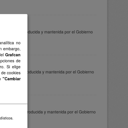
formación es producida y mantenida por el Gobierno
nalítica no
in embargo,
del
Grafcan
opciones de
o. Si elige
nformación es producida y mantenida por el Gobierno
s de cookies
en
"Cambiar
información es producida y mantenida por el Gobierno
dísticos.