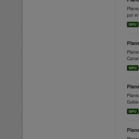
Plane
por el
SIPU
Plan
Planea
Canari
SIPU
Plan
Planea
Gobier
SIPU
Plan
Planea