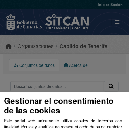
Skip to main content
Iniciar Sesión
Organizaciones
Cabildo de Tenerife
Conjuntos de datos
Acerca de
Gestionar el consentimiento
Ordenar por
de las cookies
1 conjunto de datos encontrado
Este portal web únicamente utiliza cookies de terceros con
finalidad técnica y analítica no recaba ni cede datos de carácter