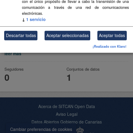
con el único propósito de llevar a cabo la transmisión de una
comunicación a través de una red de comunicaciones
electrónicas.
↓
1
servicio
Cabildo de Tenerife
Descartar todas
Aceptar seleccionadas
Aceptar todas
Cabildo Insular de la isla de Tenerife
¡Realizado con Klaro!
leer más
Seguidores
Conjuntos de datos
0
1
Acerca de SITCAN Open Data
Aviso Legal
Datos Abiertos Gobierno de Canarias
Cambiar preferencias de cookies