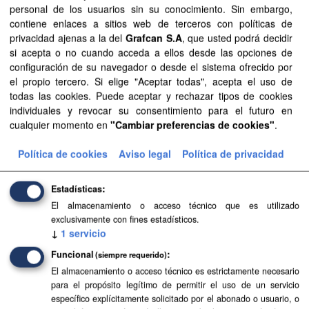
personal de los usuarios sin su conocimiento. Sin embargo,
Grupos:
Sector público
contiene enlaces a sitios web de terceros con políticas de
privacidad ajenas a la del
Grafcan S.A
, que usted podrá decidir
Filtrar Resultados
si acepta o no cuando acceda a ellos desde las opciones de
configuración de su navegador o desde el sistema ofrecido por
el propio tercero. Si elige "Aceptar todas", acepta el uso de
Ortofoto 10 cm/píxel post-incendio Tenerife 2023
todas las cookies. Puede aceptar y rechazar tipos de cookies
Ortofoto de 10 cm/píxel elaborada a partir de un vuelo
individuales y revocar su consentimiento para el futuro en
realizado el 30 de septiembre de 2023. La ortofoto abarca
cualquier momento en
"Cambiar preferencias de cookies"
.
la zona del incendio ocurrido en Tenerife el mes de agosto
de 2023.
Política de cookies
Aviso legal
Política de privacidad
TIFF
Estadísticas
El almacenamiento o acceso técnico que es utilizado
exclusivamente con fines estadísticos.
↓
1
servicio
Funcional
(siempre requerido)
El almacenamiento o acceso técnico es estrictamente necesario
para el propósito legítimo de permitir el uso de un servicio
específico explícitamente solicitado por el abonado o usuario, o