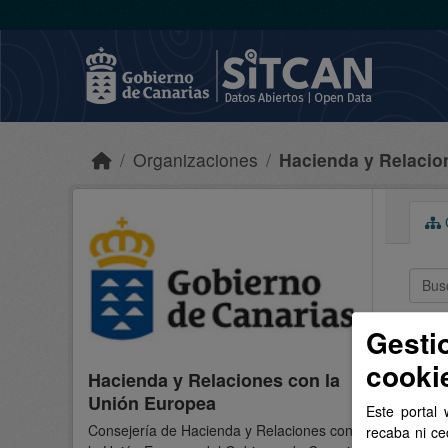
Skip to main content
Organizaciones
Hacienda y Relacion
C
Gesti
1 
cooki
Hacienda y Relaciones con la
Forma
Unión Europea
Este portal 
Consejería de Hacienda y Relaciones con
recaba ni ce