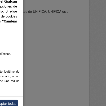
del
Grafcan
de Canarias
opciones de
o. Si elige
narias procedentes de UNIFICA. UNIFICA es un
s de cookies
en
"Cambiar
dísticos.
to legítimo de
 usuario, o con
 de una red de
eptar todas