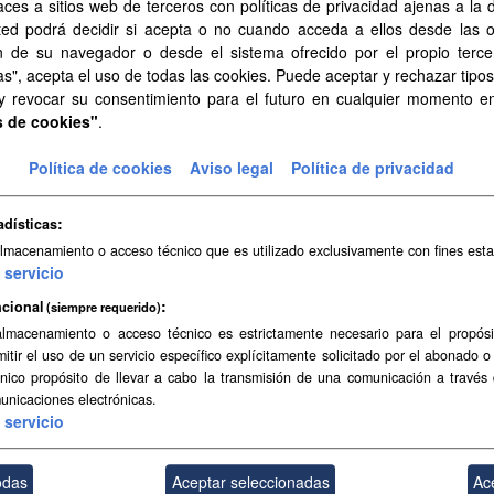
aces a sitios web de terceros con políticas de privacidad ajenas a la 
estas de Infraestructuras y Equipamientos Locales (EIEL) 
ted podrá decidir si acepta o no cuando acceda a ellos desde las 
n de su navegador o desde el sistema ofrecido por el propio tercer
stas de Infraestructuras y Equipamientos Locales del Gobierno de Ca
as", acepta el uso de todas las cookies. Puede aceptar y rechazar tipo
ma aprobado por el Gobierno de Canarias mediante...
 y revocar su consentimiento para el futuro en cualquier momento 
s de cookies"
.
Política de cookies
Aviso legal
Política de privacidad
adísticas
almacenamiento o acceso técnico que es utilizado exclusivamente con fines esta
servicio
cional
(siempre requerido)
almacenamiento o acceso técnico es estrictamente necesario para el propósi
mitir el uso de un servicio específico explícitamente solicitado por el abonado o
único propósito de llevar a cabo la transmisión de una comunicación a través
unicaciones electrónicas.
servicio
odas
Aceptar seleccionadas
Ac