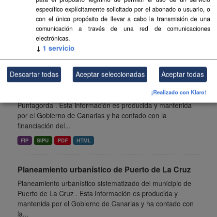
Planeamiento urbanístico sistematizado del municipio de
específico explícitamente solicitado por el abonado o usuario, o
Teguise . Esta información es producida y mantenida por el
con el único propósito de llevar a cabo la transmisión de una
Gobierno de Canarias y ha contado con la financiación
comunicación a través de una red de comunicaciones
del...
electrónicas.
↓
1
servicio
SIPU
PDF
HTML
FIP
Descartar todas
Aceptar seleccionadas
Aceptar todas
Planeamiento urbanístico de Puntagorda
¡Realizado con Klaro!
Planeamiento urbanístico sistematizado del municipio de
Puntagorda . Esta información es producida y mantenida
por el Gobierno de Canarias y ha contado con la
financiación del...
FIP
SIPU
PDF
HTML
Planeamiento urbanístico de Puerto de La Cruz
Planeamiento urbanístico sistematizado del municipio de
Puerto de La Cruz . Esta información es producida y
mantenida por el Gobierno de Canarias y ha contado con
la...