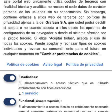
Este portal web únicamente utiliza cookies de terceros con
SIPU
PDF
HTML
FIP
finalidad técnica y analítica no recaba ni cede datos de carácter
personal de los usuarios sin su conocimiento. Sin embargo,
contiene enlaces a sitios web de terceros con políticas de
Planeamiento urbanístico de El Paso
privacidad ajenas a la del
Grafcan S.A
, que usted podrá decidir
Planeamiento urbanístico sistematizado del municipio de El
si acepta o no cuando acceda a ellos desde las opciones de
Paso . Esta información es producida y mantenida por el
configuración de su navegador o desde el sistema ofrecido por
Gobierno de Canarias y ha contado con la financiación
el propio tercero. Si elige "Aceptar todas", acepta el uso de
del...
todas las cookies. Puede aceptar y rechazar tipos de cookies
individuales y revocar su consentimiento para el futuro en
FIP
SIPU
PDF
HTML
cualquier momento en
"Cambiar preferencias de cookies"
.
Planeamiento urbanístico de Tegueste
Política de cookies
Aviso legal
Política de privacidad
Planeamiento urbanístico sistematizado del municipio de
Tegueste . Esta información es producida y mantenida por
Estadísticas
el Gobierno de Canarias y ha contado con la financiación
El almacenamiento o acceso técnico que es utilizado
del...
exclusivamente con fines estadísticos.
↓
1
servicio
FIP
SIPU
PDF
HTML
Funcional
(siempre requerido)
El almacenamiento o acceso técnico es estrictamente necesario
Planeamiento urbanístico de Teguise
para el propósito legítimo de permitir el uso de un servicio