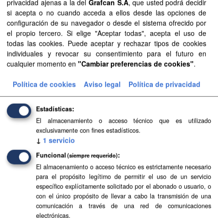
privacidad ajenas a la del
Grafcan S.A
, que usted podrá decidir
Licencias:
Aviso Legal del SITCAN
Grupos:
si acepta o no cuando acceda a ellos desde las opciones de
configuración de su navegador o desde el sistema ofrecido por
Sector público
Formatos:
GeoJSON
el propio tercero. Si elige "Aceptar todas", acepta el uso de
Filtrar Resultados
todas las cookies. Puede aceptar y rechazar tipos de cookies
individuales y revocar su consentimiento para el futuro en
cualquier momento en
"Cambiar preferencias de cookies"
.
Islas y municipios
Política de cookies
Aviso legal
Política de privacidad
Delimitaciones territoriales de islas y municipios. Los
límites reflejados carecen de carácter oficial.
Estadísticas
SHP
GeoJSON
SVG
El almacenamiento o acceso técnico que es utilizado
exclusivamente con fines estadísticos.
↓
1
servicio
Funcional
(siempre requerido)
El almacenamiento o acceso técnico es estrictamente necesario
para el propósito legítimo de permitir el uso de un servicio
específico explícitamente solicitado por el abonado o usuario, o
con el único propósito de llevar a cabo la transmisión de una
comunicación a través de una red de comunicaciones
electrónicas.