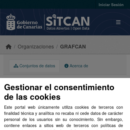
Skip to main content
Iniciar Sesión
Organizaciones
GRAFCAN
Conjuntos de datos
Acerca de
Gestionar el consentimiento
de las cookies
Ordenar por
Este portal web únicamente utiliza cookies de terceros con
finalidad técnica y analítica no recaba ni cede datos de carácter
personal de los usuarios sin su conocimiento. Sin embargo,
1 conjunto de datos encontrado
contiene enlaces a sitios web de terceros con políticas de