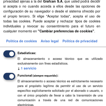
privacidad ajenas a la del
Grafcan S.A
, que usted podrá decidir
Licencias:
Aviso Legal del SITCAN
Grupos:
si acepta o no cuando acceda a ellos desde las opciones de
configuración de su navegador o desde el sistema ofrecido por
Sector público
Formatos:
SVG
el propio tercero. Si elige "Aceptar todas", acepta el uso de
Filtrar Resultados
todas las cookies. Puede aceptar y rechazar tipos de cookies
individuales y revocar su consentimiento para el futuro en
cualquier momento en
"Cambiar preferencias de cookies"
.
Islas y municipios
Política de cookies
Aviso legal
Política de privacidad
Delimitaciones territoriales de islas y municipios. Los
límites reflejados carecen de carácter oficial.
Estadísticas
SHP
GeoJSON
SVG
El almacenamiento o acceso técnico que es utilizado
exclusivamente con fines estadísticos.
↓
1
servicio
Funcional
(siempre requerido)
El almacenamiento o acceso técnico es estrictamente necesario
para el propósito legítimo de permitir el uso de un servicio
específico explícitamente solicitado por el abonado o usuario, o
con el único propósito de llevar a cabo la transmisión de una
comunicación a través de una red de comunicaciones
electrónicas.