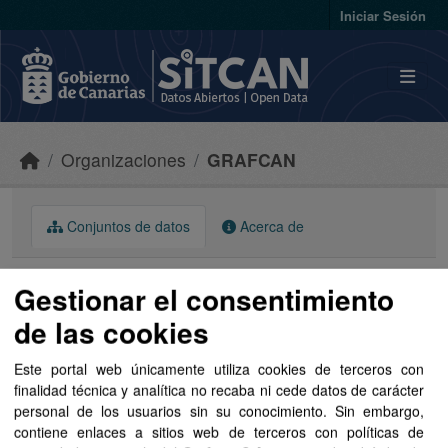
Skip to main content
Iniciar Sesión
Organizaciones
GRAFCAN
Conjuntos de datos
Acerca de
Gestionar el consentimiento
de las cookies
Ordenar por
Este portal web únicamente utiliza cookies de terceros con
finalidad técnica y analítica no recaba ni cede datos de carácter
personal de los usuarios sin su conocimiento. Sin embargo,
1 conjunto de datos encontrado
contiene enlaces a sitios web de terceros con políticas de