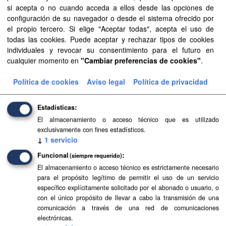
si acepta o no cuando acceda a ellos desde las opciones de
Licencias:
Aviso Legal del SITCAN
Grupos:
configuración de su navegador o desde el sistema ofrecido por
Sector público
Formatos:
TIFF
el propio tercero. Si elige "Aceptar todas", acepta el uso de
todas las cookies. Puede aceptar y rechazar tipos de cookies
Filtrar Resultados
individuales y revocar su consentimiento para el futuro en
cualquier momento en
"Cambiar preferencias de cookies"
.
Modelo Digital de Terreno (MDT) de 25x25 metros
Política de cookies
Aviso legal
Política de privacidad
Modelo Digital de Terreno (MDT) de 25x25 metros
Estadísticas
TIFF
El almacenamiento o acceso técnico que es utilizado
exclusivamente con fines estadísticos.
↓
1
servicio
Funcional
(siempre requerido)
El almacenamiento o acceso técnico es estrictamente necesario
para el propósito legítimo de permitir el uso de un servicio
específico explícitamente solicitado por el abonado o usuario, o
con el único propósito de llevar a cabo la transmisión de una
comunicación a través de una red de comunicaciones
electrónicas.
GRAFCAN