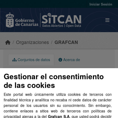
Skip to main content
Iniciar Sesión
Organizaciones
GRAFCAN
Conjuntos de datos
Acerca de
Gestionar el consentimiento
de las cookies
Este portal web únicamente utiliza cookies de terceros con
Ordenar por
finalidad técnica y analítica no recaba ni cede datos de carácter
personal de los usuarios sin su conocimiento. Sin embargo,
1 conjunto de datos encontrado
contiene enlaces a sitios web de terceros con políticas de
privacidad ajenas a la del
Grafcan S.A
, que usted podrá decidir