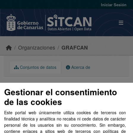
Skip to main content
Iniciar Sesión
Organizaciones
GRAFCAN
Conjuntos de datos
Acerca de
Gestionar el consentimiento
de las cookies
Ordenar por
Este portal web únicamente utiliza cookies de terceros con
finalidad técnica y analítica no recaba ni cede datos de carácter
1 conjunto de datos encontrado
personal de los usuarios sin su conocimiento. Sin embargo,
contiene enlaces a sitios web de terceros con políticas de