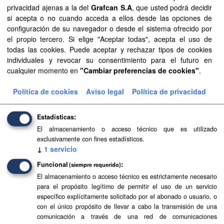
privacidad ajenas a la del
Grafcan S.A
, que usted podrá decidir
Licencias:
Aviso Legal del SITCAN
Organizaciones:
si acepta o no cuando acceda a ellos desde las opciones de
GRAFCAN
Formatos:
CSV
configuración de su navegador o desde el sistema ofrecido por
el propio tercero. Si elige "Aceptar todas", acepta el uso de
Filtrar Resultados
todas las cookies. Puede aceptar y rechazar tipos de cookies
individuales y revocar su consentimiento para el futuro en
cualquier momento en
"Cambiar preferencias de cookies"
.
Base Topográfica a escala 1:5.000 de Canarias
(2004-2006)
Política de cookies
Aviso legal
Política de privacidad
Base Topográfica a escala 1:5.000 de Canarias (2004-
2006)
Estadísticas
El almacenamiento o acceso técnico que es utilizado
CSV
SHP
SpatiaLite
exclusivamente con fines estadísticos.
↓
1
servicio
Funcional
(siempre requerido)
El almacenamiento o acceso técnico es estrictamente necesario
para el propósito legítimo de permitir el uso de un servicio
específico explícitamente solicitado por el abonado o usuario, o
con el único propósito de llevar a cabo la transmisión de una
comunicación a través de una red de comunicaciones