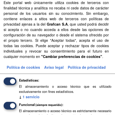
Este portal web únicamente utiliza cookies de terceros con
finalidad técnica y analítica no recaba ni cede datos de carácter
Formatos:
CSV
TIFF
PDF
Grupos:
personal de los usuarios sin su conocimiento. Sin embargo,
contiene enlaces a sitios web de terceros con políticas de
Medio ambiente
privacidad ajenas a la del
Grafcan S.A
, que usted podrá decidir
Filtrar Resultados
si acepta o no cuando acceda a ellos desde las opciones de
configuración de su navegador o desde el sistema ofrecido por
el propio tercero. Si elige "Aceptar todas", acepta el uso de
todas las cookies. Puede aceptar y rechazar tipos de cookies
PIMA Adapta Costas Canarias
individuales y revocar su consentimiento para el futuro en
Los Planes de Impulso al Medioambiente (PIMA) se
cualquier momento en
"Cambiar preferencias de cookies"
.
enmarcan en el Plan Nacional de Adaptación al Cambio
Climático. El PIMA Adapta fue puesto en marcha en 2016.
Política de cookies
Aviso legal
Política de privacidad
El objetivo general...
TIFF
GeoPackage
CSV
PDF
Estadísticas
El almacenamiento o acceso técnico que es utilizado
exclusivamente con fines estadísticos.
↓
1
servicio
Funcional
(siempre requerido)
El almacenamiento o acceso técnico es estrictamente necesario