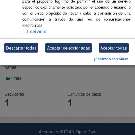
para el propósito legítimo de permitir el uso de un servicio
específico explícitamente solicitado por el abonado o usuario, o
con el único propósito de llevar a cabo la transmisión de una
comunicación a través de una red de comunicaciones
electrónicas.
↓
1
servicio
Descartar todas
Aceptar seleccionadas
Aceptar todas
Transición Ecológica y Energía
¡Realizado con Klaro!
Consejería de Transición Ecológica y Energía del Gobierno de Ca
narias.
leer más
Seguidores
Conjuntos de datos
1
1
Acerca de SITCAN Open Data