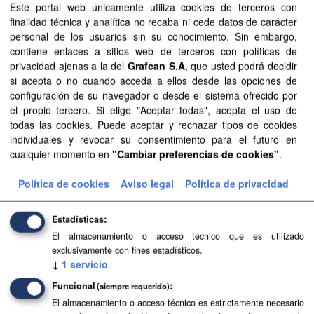
Este portal web únicamente utiliza cookies de terceros con
finalidad técnica y analítica no recaba ni cede datos de carácter
Formatos:
CSV
TIFF
PDF
personal de los usuarios sin su conocimiento. Sin embargo,
contiene enlaces a sitios web de terceros con políticas de
Organizaciones:
Transición Ecológica y Energía
privacidad ajenas a la del
Grafcan S.A
, que usted podrá decidir
Filtrar Resultados
si acepta o no cuando acceda a ellos desde las opciones de
configuración de su navegador o desde el sistema ofrecido por
el propio tercero. Si elige "Aceptar todas", acepta el uso de
todas las cookies. Puede aceptar y rechazar tipos de cookies
PIMA Adapta Costas Canarias
individuales y revocar su consentimiento para el futuro en
Los Planes de Impulso al Medioambiente (PIMA) se
cualquier momento en
"Cambiar preferencias de cookies"
.
enmarcan en el Plan Nacional de Adaptación al Cambio
Climático. El PIMA Adapta fue puesto en marcha en 2016.
Política de cookies
Aviso legal
Política de privacidad
El objetivo general...
TIFF
GeoPackage
CSV
PDF
Estadísticas
El almacenamiento o acceso técnico que es utilizado
exclusivamente con fines estadísticos.
↓
1
servicio
Funcional
(siempre requerido)
El almacenamiento o acceso técnico es estrictamente necesario