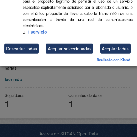
para el propósito legítimo de permitir el uso de un servicio
específico explícitamente solicitado por el abonado o usuario, o
con el único propósito de llevar a cabo la transmisión de una
comunicación a través de una red de comunicaciones
electrónicas.
↓
1
servicio
Descartar todas
Aceptar seleccionadas
Aceptar todas
Transición Ecológica y Energía
¡Realizado con Klaro!
Consejería de Transición Ecológica y Energía del Gobierno de Ca
narias.
leer más
Seguidores
Conjuntos de datos
1
1
Acerca de SITCAN Open Data