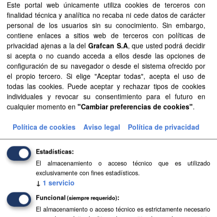
Este portal web únicamente utiliza cookies de terceros con
finalidad técnica y analítica no recaba ni cede datos de carácter
Formatos:
SHP
Grupos:
Medio ambiente
personal de los usuarios sin su conocimiento. Sin embargo,
contiene enlaces a sitios web de terceros con políticas de
Licencias:
Aviso Legal del SITCAN
privacidad ajenas a la del
Grafcan S.A
, que usted podrá decidir
Filtrar Resultados
si acepta o no cuando acceda a ellos desde las opciones de
configuración de su navegador o desde el sistema ofrecido por
el propio tercero. Si elige "Aceptar todas", acepta el uso de
todas las cookies. Puede aceptar y rechazar tipos de cookies
Atlas Climático de Canarias - Canarias
individuales y revocar su consentimiento para el futuro en
Información del Atlas Climático de Canarias que ha sido
cualquier momento en
"Cambiar preferencias de cookies"
.
elaborado para todas las islas en su conjunto. Los mapas
asociados a las variables climáticas se encuentran
Política de cookies
Aviso legal
Política de privacidad
disponibles...
TIFF
SHP
Estadísticas
El almacenamiento o acceso técnico que es utilizado
exclusivamente con fines estadísticos.
↓
1
servicio
Funcional
(siempre requerido)
El almacenamiento o acceso técnico es estrictamente necesario