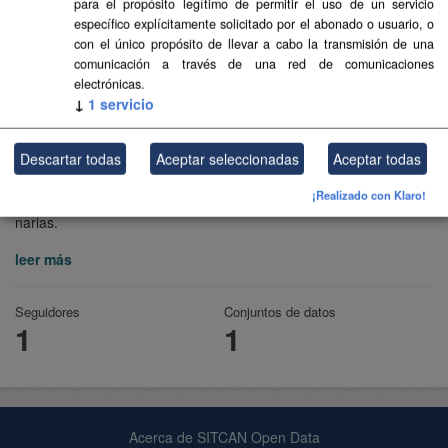
para el propósito legítimo de permitir el uso de un servicio
específico explícitamente solicitado por el abonado o usuario, o
con el único propósito de llevar a cabo la transmisión de una
comunicación a través de una red de comunicaciones
electrónicas.
↓
1
servicio
Descartar todas
Aceptar seleccionadas
Aceptar todas
Transición Ecológica y Energía
¡Realizado con Klaro!
Consejería de Transición Ecológica y Energía del Gobierno de Ca
narias.
leer más
Seguidores
Conjuntos de datos
1
1
Acerca de SITCAN Open Data