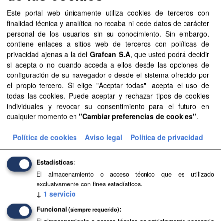
Este portal web únicamente utiliza cookies de terceros con
finalidad técnica y analítica no recaba ni cede datos de carácter
Formatos:
SHP
TIFF
Grupos:
personal de los usuarios sin su conocimiento. Sin embargo,
Medio ambiente
Organizaciones:
contiene enlaces a sitios web de terceros con políticas de
privacidad ajenas a la del
Grafcan S.A
, que usted podrá decidir
Transición Ecológica y Energía
si acepta o no cuando acceda a ellos desde las opciones de
Filtrar Resultados
configuración de su navegador o desde el sistema ofrecido por
el propio tercero. Si elige "Aceptar todas", acepta el uso de
todas las cookies. Puede aceptar y rechazar tipos de cookies
individuales y revocar su consentimiento para el futuro en
Atlas Climático de Canarias - Canarias
cualquier momento en
"Cambiar preferencias de cookies"
.
Información del Atlas Climático de Canarias que ha sido
elaborado para todas las islas en su conjunto. Los mapas
Política de cookies
Aviso legal
Política de privacidad
asociados a las variables climáticas se encuentran
disponibles...
Estadísticas
TIFF
SHP
El almacenamiento o acceso técnico que es utilizado
exclusivamente con fines estadísticos.
↓
1
servicio
Funcional
(siempre requerido)
El almacenamiento o acceso técnico es estrictamente necesario