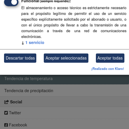
Funcional
(siempre requerido)
Recursos
El almacenamiento o acceso técnico es estrictamente necesario
para el propósito legítimo de permitir el uso de un servicio
Temperatura mínima
específico explícitamente solicitado por el abonado o usuario, o
con el único propósito de llevar a cabo la transmisión de una
Temperatura máxima
comunicación a través de una red de comunicaciones
electrónicas.
Temperatura media
↓
1
servicio
Precipitación
Descartar todas
Aceptar seleccionadas
Aceptar todas
Humedad relativa
¡Realizado con Klaro!
Tendencia de temperatura
Tendencia de precipitación
Social
Twitter
Facebook