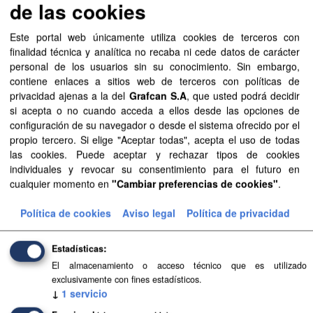
Todavía no existen vistas creadas para este recurso.
de las cookies
Este portal web únicamente utiliza cookies de terceros con
finalidad técnica y analítica no recaba ni cede datos de carácter
Información adicional
personal de los usuarios sin su conocimiento. Sin embargo,
contiene enlaces a sitios web de terceros con políticas de
Campo
Valor
privacidad ajenas a la del
Grafcan S.A
, que usted podrá decidir
si acepta o no cuando acceda a ellos desde las opciones de
Última actualización de
31 de mayo de 2022
configuración de su navegador o desde el sistema ofrecido por el
los datos
propio tercero. Si elige "Aceptar todas", acepta el uso de todas
las cookies. Puede aceptar y rechazar tipos de cookies
Última actualización de
17 de mayo de 2022
individuales y revocar su consentimiento para el futuro en
los metadatos
cualquier momento en
"Cambiar preferencias de cookies"
.
Formato
NetCDF
Política de cookies
Aviso legal
Política de privacidad
Licencia
Aviso Legal del
Gobierno de Canarias
Estadísticas
El almacenamiento o acceso técnico que es utilizado
Mostrar más
exclusivamente con fines estadísticos.
↓
1
servicio