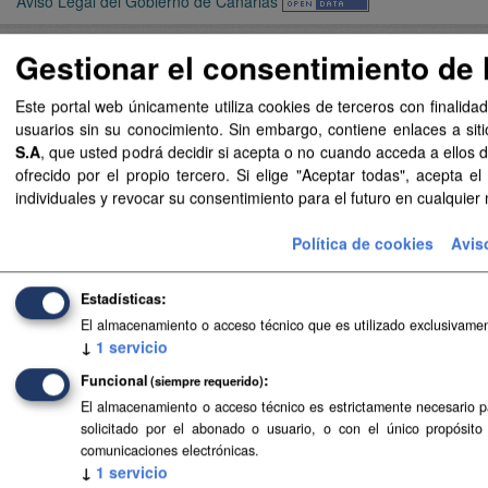
Aviso Legal del Gobierno de Canarias
Gestionar el consentimiento de 
Acerca de SITCAN Open Data
Este portal web únicamente utiliza cookies de terceros con finalidad
Aviso Legal
usuarios sin su conocimiento. Sin embargo, contiene enlaces a siti
Datos Abiertos Gobierno de Canarias
S.A
, que usted podrá decidir si acepta o no cuando acceda a ellos
ofrecido por el propio tercero. Si elige "Aceptar todas", acepta 
individuales y revocar su consentimiento para el futuro en cualqui
Política de cookies
Avis
Estadísticas
El almacenamiento o acceso técnico que es utilizado exclusivament
↓
1
servicio
Funcional
(siempre requerido)
El almacenamiento o acceso técnico es estrictamente necesario par
solicitado por el abonado o usuario, o con el único propósit
comunicaciones electrónicas.
↓
1
servicio