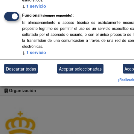
↓
1
servicio
URI del
https://www.gobiernodecanarias.org/planificacio
publicador
Funcional
(siempre requerido)
El almacenamiento o acceso técnico es estrictamente necesa
propósito legítimo de permitir el uso de un servicio específico e
solicitado por el abonado o usuario, o con el único propósito de 
Información hidrometeorológica para análisis de
la transmisión de una comunicación a través de una red de co
avenidas - La Gomera
electrónicas.
↓
1
servicio
Seguidores
0
Descartar todas
Aceptar seleccionadas
Acep
¡Realizad
Organización