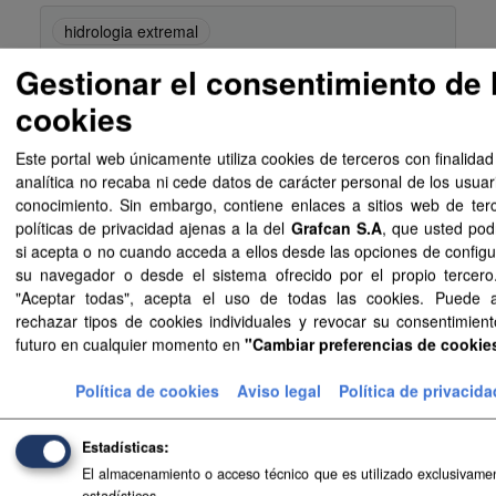
hidrologia extremal
Gestionar el consentimiento de 
Información Adicional
cookies
Campo
Valor
Este portal web únicamente utiliza cookies de terceros con finalidad
Última
22 de julio de 2026, 10:09 (UTC+00:00)
analítica no recaba ni cede datos de carácter personal de los usuar
actualización
conocimiento. Sin embargo, contiene enlaces a sitios web de ter
políticas de privacidad ajenas a la del
Grafcan S.A
, que usted pod
Creado
25 de junio de 2026, 8:46 (UTC+00:00)
si acepta o no cuando acceda a ellos desde las opciones de configu
su navegador o desde el sistema ofrecido por el propio tercero.
Identificador
https://opendata.sitcan.es/dataset/informacion
"Aceptar todas", acepta el uso de todas las cookies. Puede 
hidrometeorologica-para-analisis-de-avenidas
rechazar tipos de cookies individuales y revocar su consentimient
futuro en cualquier momento en
"Cambiar preferencias de cookie
Idioma
es
Nombre del
Política Territorial, Cohesión Territorial y Agua
Política de cookies
Aviso legal
Política de privacida
publicador
Estadísticas
Tema
http://datos.gob.es/kos/sector-publico/sector/
El almacenamiento o acceso técnico que es utilizado exclusivamen
ambiente
estadísticos.