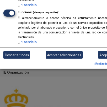
↓
1
servicio
URI del
https://www.gobiernodecanarias.org/planificacio
publicador
Funcional
(siempre requerido)
El almacenamiento o acceso técnico es estrictamente necesa
propósito legítimo de permitir el uso de un servicio específico e
solicitado por el abonado o usuario, o con el único propósito de 
Información hidrometeorológica para análisis de
la transmisión de una comunicación a través de una red de co
avenidas - Tenerife
electrónicas.
↓
1
servicio
Seguidores
0
Descartar todas
Aceptar seleccionadas
Acep
¡Realizad
Organización