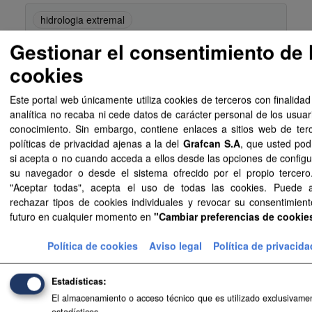
hidrologia extremal
Gestionar el consentimiento de 
Información Adicional
cookies
Campo
Valor
Este portal web únicamente utiliza cookies de terceros con finalidad
Última
22 de julio de 2026, 10:08 (UTC+00:00)
analítica no recaba ni cede datos de carácter personal de los usuar
actualización
conocimiento. Sin embargo, contiene enlaces a sitios web de ter
políticas de privacidad ajenas a la del
Grafcan S.A
, que usted pod
Creado
26 de junio de 2026, 12:34 (UTC+00:00)
si acepta o no cuando acceda a ellos desde las opciones de configu
su navegador o desde el sistema ofrecido por el propio tercero.
Identificador
https://opendata.sitcan.es/dataset/informacion
"Aceptar todas", acepta el uso de todas las cookies. Puede 
hidrometeorologica-para-analisis-de-avenidas-
rechazar tipos de cookies individuales y revocar su consentimient
futuro en cualquier momento en
"Cambiar preferencias de cookie
Idioma
es
Nombre del
Política Territorial, Cohesión Territorial y Agua
Política de cookies
Aviso legal
Política de privacida
publicador
Estadísticas
Tema
http://datos.gob.es/kos/sector-publico/sector/
El almacenamiento o acceso técnico que es utilizado exclusivamen
ambiente
estadísticos.