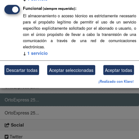
Funcional
(siempre requerido)
El almacenamiento o acceso técnico es estrictamente necesario
para el propósito legítimo de permitir el uso de un servicio
Recursos
específico explícitamente solicitado por el abonado o usuario, o
OrtoExpress 25...
con el único propósito de llevar a cabo la transmisión de una
comunicación a través de una red de comunicaciones
electrónicas.
OrtoExpress 25...
↓
1
servicio
OrtoExpress 25...
Descartar todas
Aceptar seleccionadas
Aceptar todas
OrtoExpress 25...
¡Realizado con Klaro!
OrtoExpress 25...
OrtoExpress 25...
OrtoExpress 25...
Social
Twitter