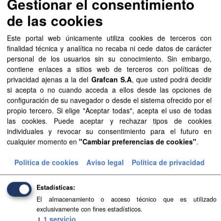
Gestionar el consentimiento
realizado entre el 05/03/2015 y el 09/03/2015.
de las cookies
Todavía no existen vistas creadas para este recurso.
Este portal web únicamente utiliza cookies de terceros con
finalidad técnica y analítica no recaba ni cede datos de carácter
personal de los usuarios sin su conocimiento. Sin embargo,
Información adicional
contiene enlaces a sitios web de terceros con políticas de
privacidad ajenas a la del
Grafcan S.A
, que usted podrá decidir
Campo
Valor
si acepta o no cuando acceda a ellos desde las opciones de
configuración de su navegador o desde el sistema ofrecido por el
Última actualización de
4 de febrero de 2021
propio tercero. Si elige "Aceptar todas", acepta el uso de todas
los datos
las cookies. Puede aceptar y rechazar tipos de cookies
individuales y revocar su consentimiento para el futuro en
Última actualización de
19 de abril de 2016
cualquier momento en
"Cambiar preferencias de cookies"
.
los metadatos
Política de cookies
Aviso legal
Política de privacidad
Formato
jp2
Licencia
Aviso Legal del
Estadísticas
Gobierno de Canarias
El almacenamiento o acceso técnico que es utilizado
exclusivamente con fines estadísticos.
↓
1
servicio
Mostrar más