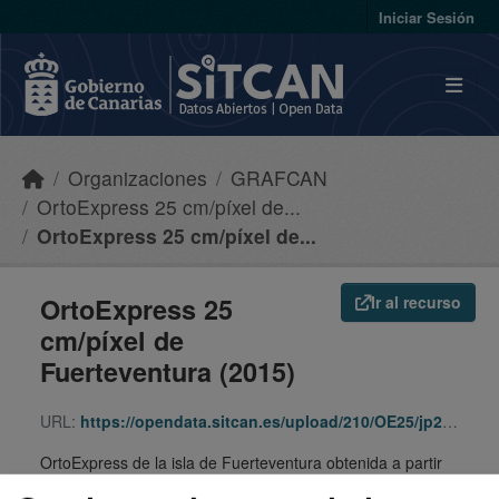
Skip to main content
Iniciar Sesión
Organizaciones
GRAFCAN
OrtoExpress 25 cm/píxel de...
OrtoExpress 25 cm/píxel de...
OrtoExpress 25
Ir al recurso
cm/píxel de
Fuerteventura (2015)
URL:
https://opendata.sitcan.es/upload/210/OE25/jp2/210_OE25_FV.zip
OrtoExpress de la isla de Fuerteventura obtenida a partir
de un vuelo fotogramétrico digital en color de 22,5 cm/píxel