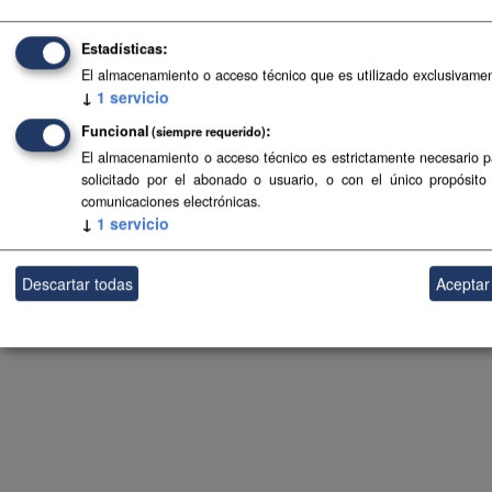
Estadísticas
El almacenamiento o acceso técnico que es utilizado exclusivament
↓
1
servicio
Funcional
(siempre requerido)
El almacenamiento o acceso técnico es estrictamente necesario par
solicitado por el abonado o usuario, o con el único propósit
comunicaciones electrónicas.
↓
1
servicio
Descartar todas
Aceptar