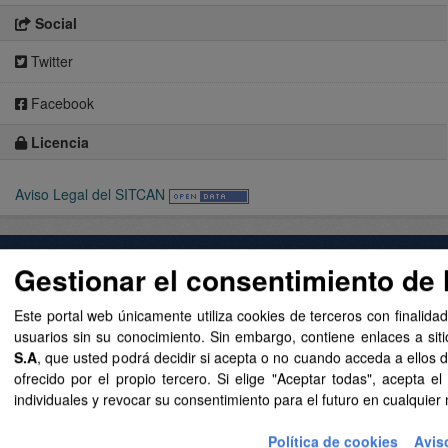
Social
Twitter
Facebook
Licencia
Aviso Legal del SITCAN
Acerca de SITCAN Open Data
Gestionar el consentimiento de 
Aviso Legal
Este portal web únicamente utiliza cookies de terceros con finalidad
Datos Abiertos Gobierno de Canarias
usuarios sin su conocimiento. Sin embargo, contiene enlaces a siti
S.A
, que usted podrá decidir si acepta o no cuando acceda a ellos
ofrecido por el propio tercero. Si elige "Aceptar todas", acepta 
individuales y revocar su consentimiento para el futuro en cualqui
Política de cookies
Avis