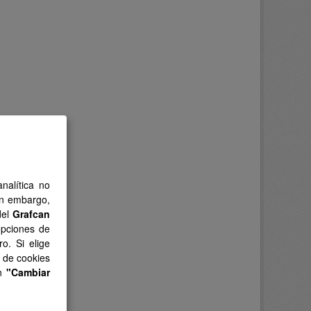
nalítica no
in embargo,
del
Grafcan
opciones de
o. Si elige
s de cookies
en
"Cambiar