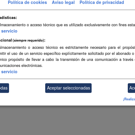
Política de cookies
Aviso legal
Política de privacidad
adísticas
almacenamiento o acceso técnico que es utilizado exclusivamente con fines esta
servicio
cional
(siempre requerido)
almacenamiento o acceso técnico es estrictamente necesario para el propósi
mitir el uso de un servicio específico explícitamente solicitado por el abonado o
único propósito de llevar a cabo la transmisión de una comunicación a través
unicaciones electrónicas.
servicio
odas
Aceptar seleccionadas
Ac
¡Realiz