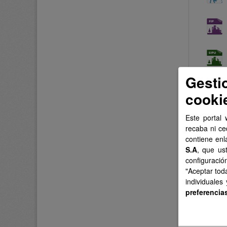
Gesti
cooki
Este portal 
recaba ni ce
contiene enl
S.A
, que us
configuració
"Aceptar tod
individuales
preferencia