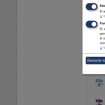
Est
El 
↓
1
Fun
El 
per
el 
com
↓
1
Descartar t