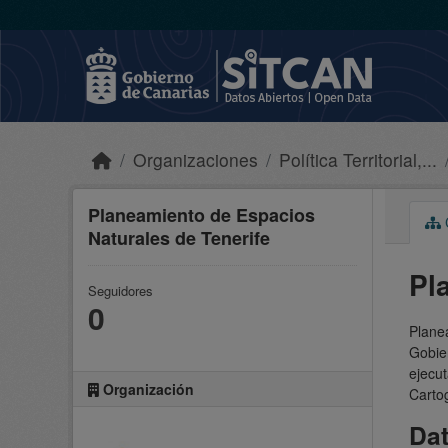
Skip to main content
Organizaciones
Política Territorial,...
Planeamiento de Espacios
C
Naturales de Tenerife
Pl
Seguidores
0
Planea
Gobie
ejecut
Organización
Carto
Da