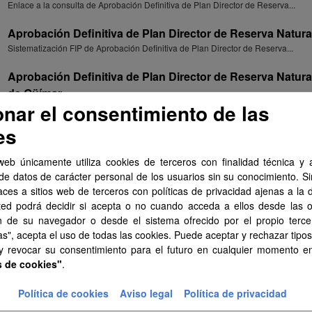
Enlace a la consulta de Aprobación Definitiva de Plan Director de Reserva...
Aprobación Definitiva de Plan Director de Reserva Natural 
Sistematización FIP de Aprobación Definitiva de Plan Director de Reserva...
Aprobación Definitiva de Plan Director de Reserva Natura
de Güímar
onar el consentimiento de las
Sistematización SIPU de Aprobación Definitiva de Plan Director de Reserva...
es
Aprobación Definitiva de Plan Director de Reserva Natura
de Güímar
web únicamente utiliza cookies de terceros con finalidad técnica y a
Documentación de Aprobación Definitiva de Plan Director de Reserva Natural...
de datos de carácter personal de los usuarios sin su conocimiento. S
aces a sitios web de terceros con políticas de privacidad ajenas a la 
Aprobación Definitiva de Plan Director de Reserva Natura
ted podrá decidir si acepta o no cuando acceda a ellos desde las 
de Güímar
n de su navegador o desde el sistema ofrecido por el propio tercer
Enlace a la consulta de Aprobación Definitiva de Plan Director de Reserva...
as", acepta el uso de todas las cookies. Puede aceptar y rechazar tipo
 y revocar su consentimiento para el futuro en cualquier momento 
Aprobación Definitiva de Plan Director de Reserva Natur
s de cookies"
.
Roja
Sistematización SIPU de Aprobación Definitiva de Plan Director de Reserva...
Política de cookies
Aviso legal
Política de privacidad