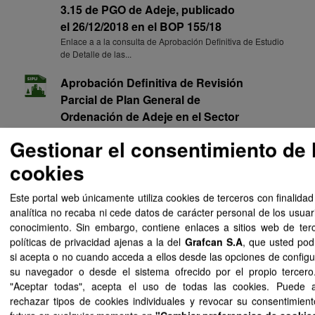
3.15 de PGO de Adeje, publicado
el 26/12/2018 en el BOP 155/18
Enlace a a la consulta de Aprobación Definitiva de Estudio
de Detalle de las...
Aprobación Definitiva de Revisión
Parcial de Plan General de
Ordenación de Adeje en el Sector
SO6 Puertito de Adeje, publicado
Gestionar el consentimiento de 
el 21/05/2019 en el BOC 096/19 y el
cookies
19/07/2019 en el BOP 087/19
Sistematización SIPU de Aprobación Definitiva de Revisión
Parcial de Plan...
Este portal web únicamente utiliza cookies de terceros con finalidad
analítica no recaba ni cede datos de carácter personal de los usuar
Aprobación Definitiva de Revisión
conocimiento. Sin embargo, contiene enlaces a sitios web de ter
Parcial de Plan General de
políticas de privacidad ajenas a la del
Grafcan S.A
, que usted pod
Ordenación de Adeje en el Sector
si acepta o no cuando acceda a ellos desde las opciones de configu
su navegador o desde el sistema ofrecido por el propio tercero.
SO6 Puertito de Adeje, publicado
"Aceptar todas", acepta el uso de todas las cookies. Puede 
el 21/05/2019 en el BOC 096/19 y el
rechazar tipos de cookies individuales y revocar su consentimient
19/07/2019 en el BOP 087/19